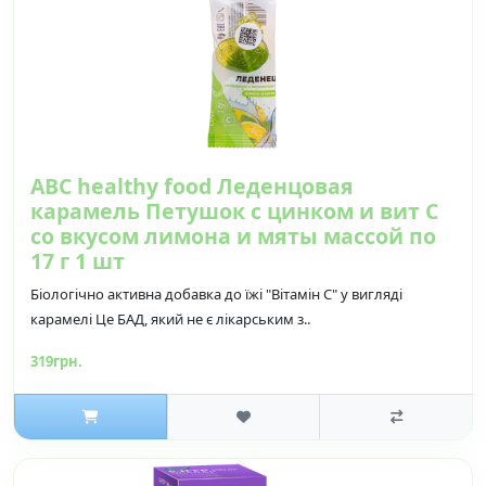
ABC healthy food Леденцовая
карамель Петушок с цинком и вит С
со вкусом лимона и мяты массой по
17 г 1 шт
Біологічно активна добавка до їжі "Вітамін C" у вигляді
карамелі Це БАД, який не є лікарським з..
319грн.