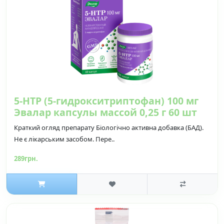
5-НТР (5-гидрокситриптофан) 100 мг
Эвалар капсулы массой 0,25 г 60 шт
Краткий огляд препарату Біологічно активна добавка (БАД).
Не є лікарським засобом. Пере..
289грн.