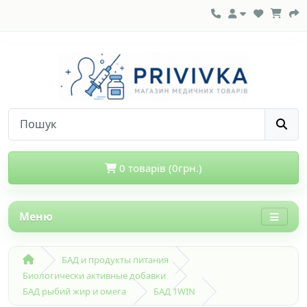
0 товарів (0грн.)
Меню
БАД и продукты питания
Биологически активные добавки
БАД рыбий жир и омега
БАД 1WIN