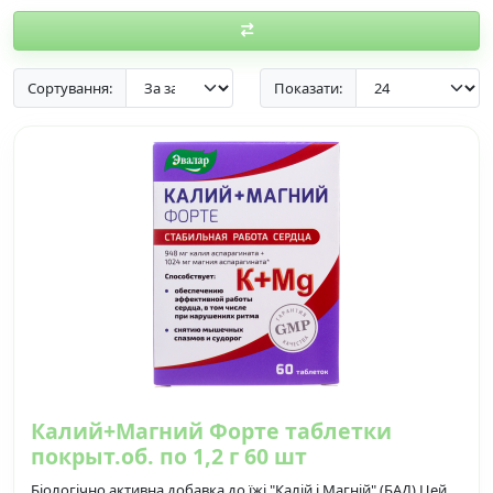
Сортування:
Показати:
Калий+Магний Форте таблетки
покрыт.об. по 1,2 г 60 шт
Біологічно активна добавка до їжі "Калій і Магній" (БАД) Цей