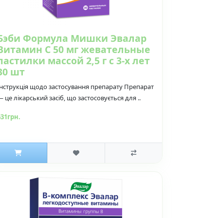
Бэби Формула Мишки Эвалар
Витамин С 50 мг жевательные
пастилки массой 2,5 г с 3-х лет
30 шт
Інструкція щодо застосування препарату Препарат
— це лікарський засіб, що застосовується для ..
631грн.