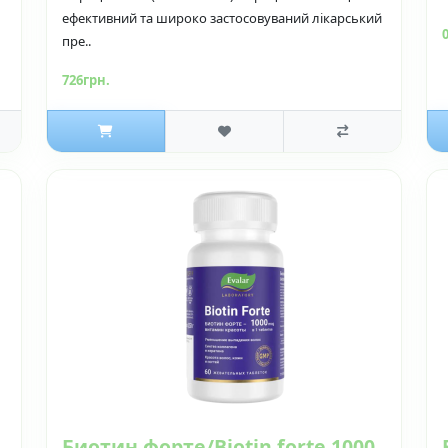
ефективний та широко застосовуваний лікарський
пре..
726грн.
Биотин форте/Biotin forte 1000