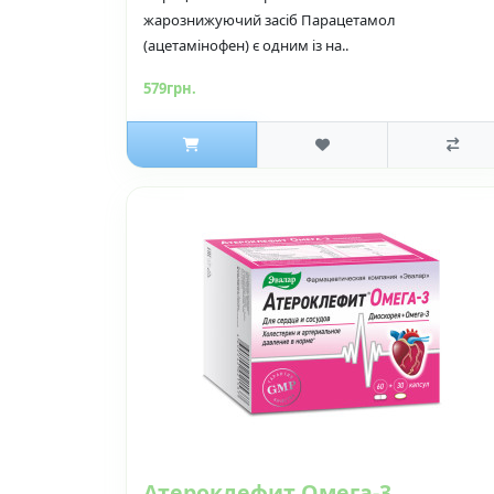
жарознижуючий засіб Парацетамол
(ацетамінофен) є одним із на..
579грн.
Атероклефит Омега-3