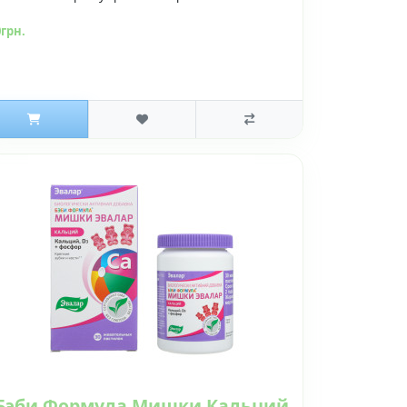
0грн.
Бэби Формула Мишки Кальций