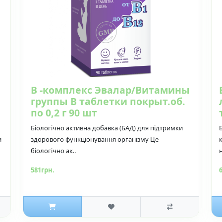
В -комплекс Эвалар/Витамины
группы В таблетки покрыт.об.
по 0,2 г 90 шт
Біологічно активна добавка (БАД) для підтримки
и
здорового функціонування організму Це
біологічно ак..
н
581грн.