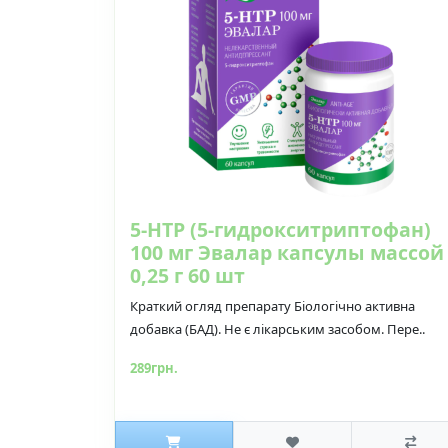
5-НТР (5-гидрокситриптофан)
100 мг Эвалар капсулы массой
0,25 г 60 шт
Краткий огляд препарату Біологічно активна
добавка (БАД). Не є лікарським засобом. Пере..
289грн.