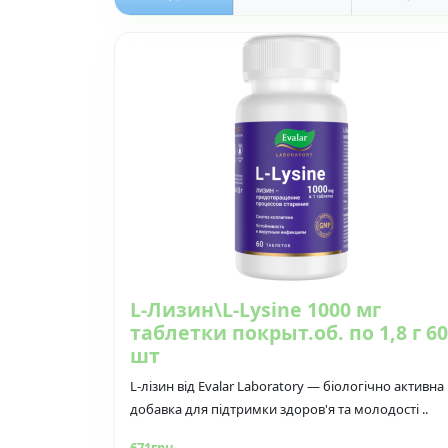
L-Лизин\L-Lysine 1000 мг
таблетки покрыт.об. по 1,8 г 60
шт
L-лізин від Evalar Laboratory — біологічно активна
добавка для підтримки здоров'я та молодості ..
671грн.