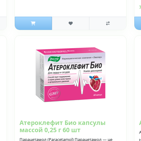
Атероклефит Био капсулы
массой 0,25 г 60 шт
Парацетамол (Paracetamol) Парацетамол — це