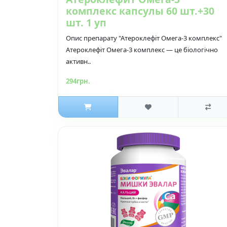
комплекс капсулы 60 шт.+30
шт. 1 уп
Опис препарату "Атероклефіт Омега-3 комплекс"
Атероклефіт Омега-3 комплекс — це біологічно
активн..
294грн.