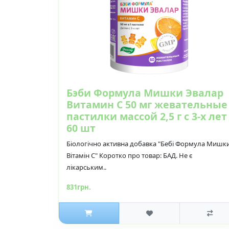
Бэби Формула Мишки Эвалар
Витамин С 50 мг жевательные
пастилки массой 2,5 г с 3-х лет
60 шт
Біологічно активна добавка "Бебі Формула Мишк
Вітамін С" Коротко про товар: БАД. Не є
лікарським..
831грн.