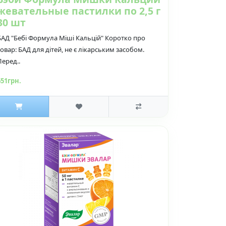
жевательные пастилки по 2,5 г
30 шт
БАД "Бебі Формула Міші Кальцій" Коротко про
товар: БАД для дітей, не є лікарським засобом.
Перед..
651грн.