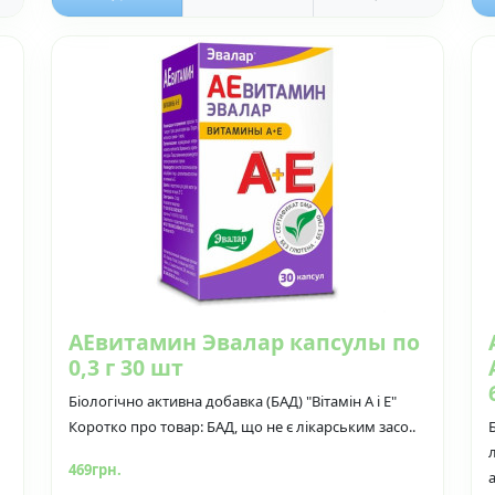
АЕвитамин Эвалар капсулы по
0,3 г 30 шт
Біологічно активна добавка (БАД) "Вітамін А і Е"
Коротко про товар: БАД, що не є лікарським засо..
469грн.