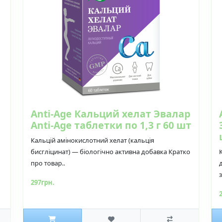
Anti-Age Кальций хелат Эвалар
Anti-Age таблетки по 1,3 г 60 шт
Кальцій амінокислотний хелат (кальція
бисгліцинат) — біологічно активна добавка Кратко
про товар..
з
297грн.