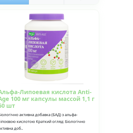
Альфа-Липоевая кислота Anti-
Age 100 мг капсулы массой 1,1 г
60 шт
Біологічно активна добавка (БАД) з альфа-
ліпоєвою кислотою Краткий огляд: Біологічно
активна доб..