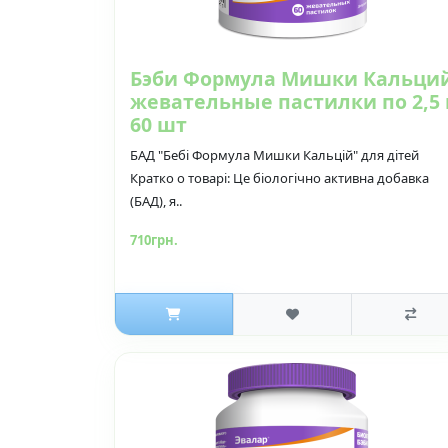
Бэби Формула Мишки Кальци
жевательные пастилки по 2,5 
60 шт
БАД "Бебі Формула Мишки Кальцій" для дітей
Кратко о товарі: Це біологічно активна добавка
(БАД), я..
710грн.