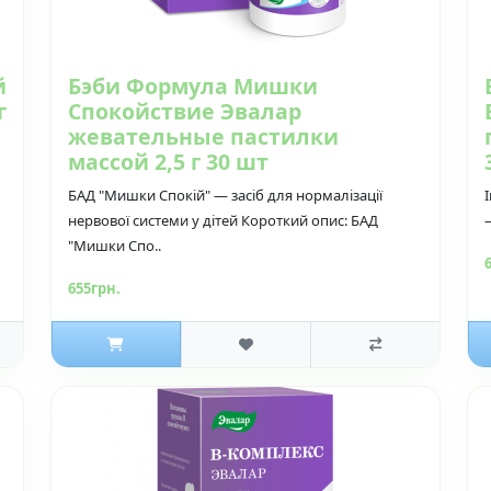
й
Бэби Формула Мишки
г
Спокойствие Эвалар
жевательные пастилки
массой 2,5 г 30 шт
БАД "Мишки Спокій" — засіб для нормалізації
нервової системи у дітей Короткий опис: БАД
"Мишки Спо..
655грн.