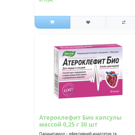
Атероклефит Био капсулы
массой 0,25 г 30 шт
Парацетамол – ефективний аналгетик та