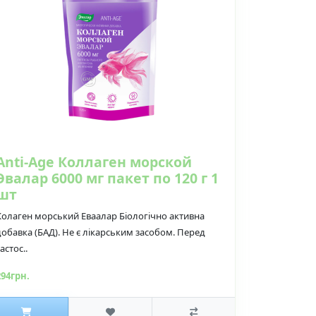
Anti-Age Коллаген морской
Эвалар 6000 мг пакет по 120 г 1
шт
Колаген морський Еваалар Біологічно активна
добавка (БАД). Не є лікарським засобом. Перед
астос..
294грн.