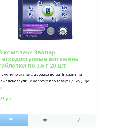
В-комплекс Эвалар
легкодоступные витамины
таблетки по 0,6 г 20 шт
Біологічно активна добавка до їжі “Вітамінний
комплекс групи В” Коротко про товар: Це БАД, що
..
685грн.