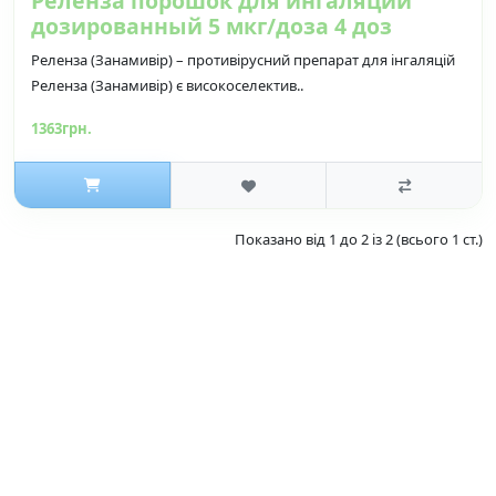
Реленза порошок для ингаляций
дозированный 5 мкг/доза 4 доз
Реленза (Занамивір) – противірусний препарат для інгаляцій
Реленза (Занамивір) є високоселектив..
1363грн.
Показано від 1 до 2 із 2 (всього 1 ст.)