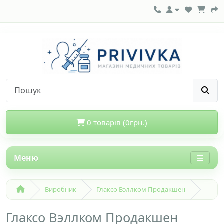
0 товарів (0грн.)
Меню
Виробник
Глаксо Вэллком Продакшен
Глаксо Вэллком Продакшен