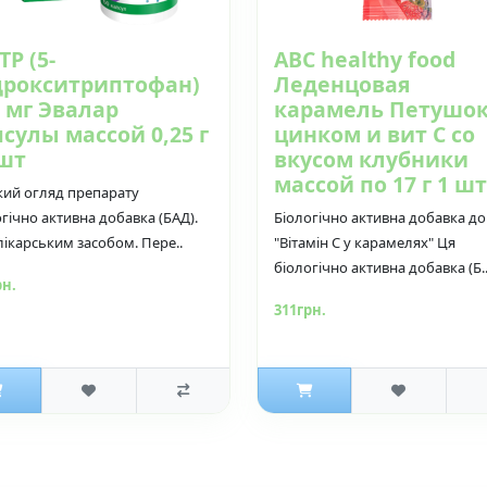
ТР (5-
ABC healthy food
дрокситриптофан)
Леденцовая
 мг Эвалар
карамель Петушок
сулы массой 0,25 г
цинком и вит С со
 шт
вкусом клубники
массой по 17 г 1 шт
кий огляд препарату
гічно активна добавка (БАД).
Біологічно активна добавка до 
лікарським засобом. Пере..
"Вітамін C у карамелях" Ця
біологічно активна добавка (Б.
рн.
311грн.