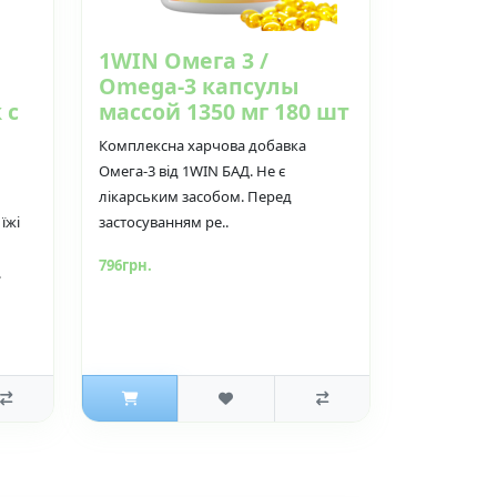
1WIN Омега 3 /
Omega-3 капсулы
 с
массой 1350 мг 180 шт
Комплексна харчова добавка
Омега-3 від 1WIN БАД. Не є
лікарським засобом. Перед
їжі
застосуванням ре..
796грн.
.