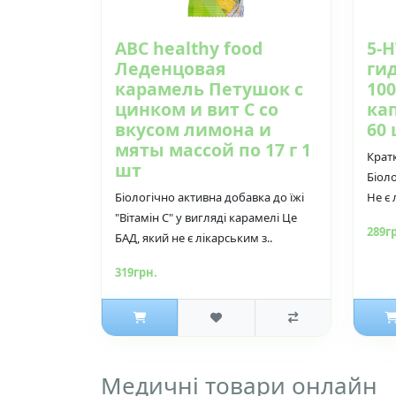
ABC healthy food
5-Н
Леденцовая
ги
карамель Петушок с
100
цинком и вит С со
кап
вкусом лимона и
60
мяты массой по 17 г 1
Крат
шт
Біоло
Біологічно активна добавка до їжі
Не є 
"Вітамін C" у вигляді карамелі Це
289г
БАД, який не є лікарським з..
319грн.
Медичні товари онлайн