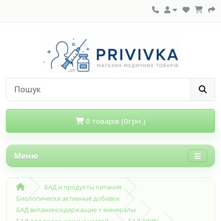
0 товарів (0грн.)
Меню
БАД и продукты питания
Биологически активные добавки
БАД витаминсодержащие + минералы
БАД для волос, кожи и ногтей
БАД 1WIN