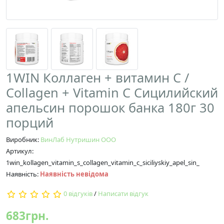
1WIN Коллаген + витамин С /
Collagen + Vitamin C Сицилийский
апельсин порошок банка 180г 30
порций
Виробник:
ВинЛаб Нутришин ООО
Артикул:
1win_kollagen_vitamin_s_collagen_vitamin_c_siciliyskiy_apel_sin_
Наявність:
Наявність невідома
0 відгуків
/
Написати відгук
683грн.