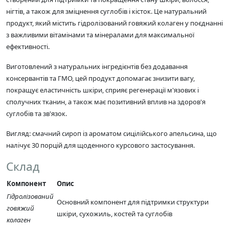
нігтів, а також для зміцнення суглобів і кісток. Це натуральний
продукт, який містить гідролізований говяжий колаген у поєднанні
з важливими вітамінами та мінералами для максимальної
ефективності.
Виготовлений з натуральних інгредієнтів без додавання
консервантів та ГМО, цей продукт допомагає знизити вагу,
покращує еластичність шкіри, сприяє регенерації м'язових і
сполучних тканин, а також має позитивний вплив на здоров'я
суглобів та зв'язок.
Вигляд: смачний сироп із ароматом сицілійського апельсина, що
налічує 30 порцій для щоденного курсового застосування.
Склад
Компонент
Опис
Гідролізований
Основний компонент для підтримки структури
говяжий
шкіри, сухожиль, костей та суглобів
колаген