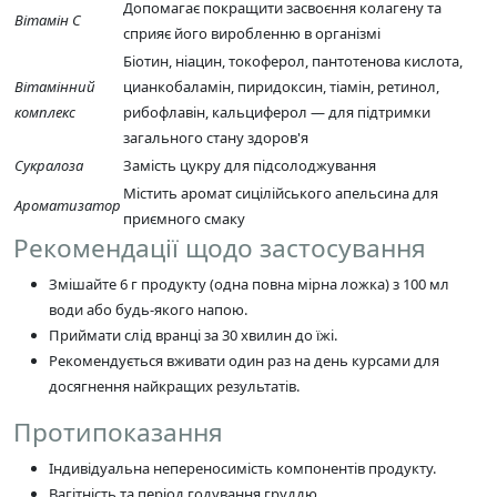
Допомагає покращити засвоєння колагену та
Вітамін C
сприяє його виробленню в організмі
Біотин, ніацин, токоферол, пантотенова кислота,
Вітамінний
цианкобаламін, пиридоксин, тіамін, ретинол,
комплекс
рибофлавін, кальциферол — для підтримки
загального стану здоров'я
Сукралоза
Замість цукру для підсолоджування
Містить аромат сицілійського апельсина для
Ароматизатор
приємного смаку
Рекомендації щодо застосування
Змішайте 6 г продукту (одна повна мірна ложка) з 100 мл
води або будь-якого напою.
Приймати слід вранці за 30 хвилин до їжі.
Рекомендується вживати один раз на день курсами для
досягнення найкращих результатів.
Протипоказання
Індивідуальна непереносимість компонентів продукту.
Вагітність та період годування груддю.