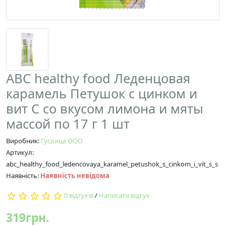
ABC healthy food Леденцовая
карамель Петушок с цинком и
вит С со вкусом лимона и мяты
массой по 17 г 1 шт
Виробник:
Гуслица ООО
Артикул:
abc_healthy_food_ledencovaya_karamel_petushok_s_cinkom_i_vit_s_s
Наявність:
Наявність невідома
0 відгуків
/
Написати відгук
319грн.