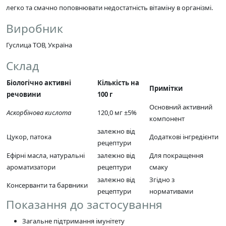
легко та смачно поповнювати недостатність вітаміну в організмі.
Виробник
Гуслица ТОВ, Україна
Склад
Біологічно активні
Кількість на
Примітки
речовини
100 г
Основний активний
Аскорбінова кислота
120,0 мг ±5%
компонент
залежно від
Цукор, патока
Додаткові інгредієнти
рецептури
Ефірні масла, натуральні
залежно від
Для покращення
ароматизатори
рецептури
смаку
залежно від
Згідно з
Консерванти та барвники
рецептури
нормативами
Показання до застосування
Загальне підтримання імунітету