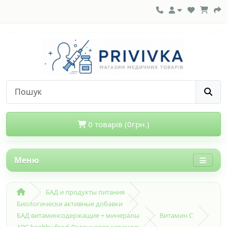
0 товарів (0грн.)
Меню
БАД и продукты питания
Биологически активные добавки
БАД витаминсодержащие + минералы
Витамин С
ABC healthy food Леденцовая карамель