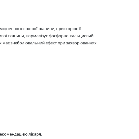
міцненню кісткової тканини, прискорює її
ткової тканини, нормалізує фосфорно-кальциевий
акож має знеболювальний ефект при захворюваннях
рекомендацією лікаря.