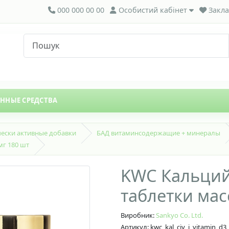
000 000 00 00
Особистий кабінет
Закла
ЕННЫЕ СРЕДСТВА
ески активные добавки
БАД витаминсодержащие + минералы
мг 180 шт
KWC Кальций
таблетки мас
Виробник:
Sankyo Co. Ltd.
Артикул: kwc_kal_ciy_i_vitamin_d