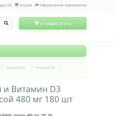
дки (0)
Кошик
Оформлення замовлення
0 товарів (0грн.)
Кальций Д3
Кальций Д3
 и Витамин D3
сой 480 мг 180 шт
3_tabletki_massoy_480_mg_180_sht