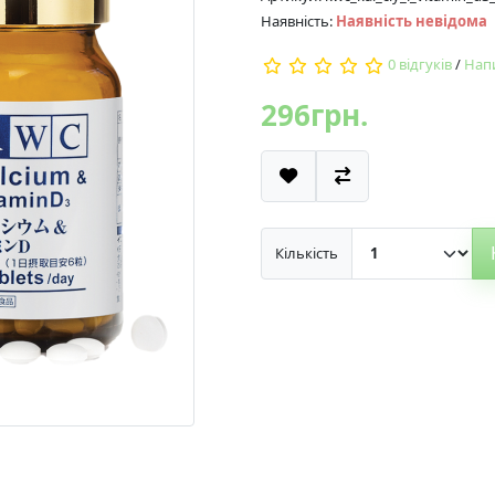
Наявність:
Наявність невідома
0 відгуків
/
Напи
296грн.
Кількість