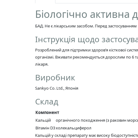
Біологічно активна 
БАД. Не є лікарським засобом. Перед застосуванням 
Інструкція щодо застосув
Розроблений для підтримки здоров’я кісткової систе
організмі. Вживати рекомендується дорослим по 6 та
лікаря.
Виробник
Sankyo Co. Ltd., Японія
Склад
Компонент
Кальцій
органічного походження (з раковин морс
Вітамін D3
холекальциферол
Кальцій у складі препарату має високу біодоступні