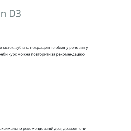
in D3
ю кісток, зубів та покращенню обміну речовин у
потреби курс можна повторити за рекомендацією
у максимально рекомендованій дозі, дозволяючи