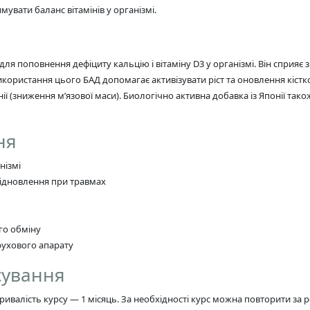
увати баланс вітамінів у організмі.
я поповнення дефіциту кальцію і вітаміну D3 у організмі. Він сприяє з
Використання цього БАД допомагає активізувати ріст та оновлення кіс
ії (зниження м’язової маси). Биологічно активна добавка із Японії т
ня
нізмі
 відновлення при травмах
го обміну
ухового апарату
сування
Тривалість курсу — 1 місяць. За необхідності курс можна повторити за 