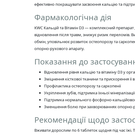
ефективно покращувати засвоєння кальцію та підтрим
Фармакологічна дія
KWC Кальцій та Вітамін D3 — комплексний препарат дл
відновлення після травм, знижує ризик переломів. 
обмін, уповільнює розвиток остеопорозу та саркопен
опорно-рухового апарату.
Показання до застосуван
Відновлення рівня кальцію та вітаміну D3 у орга
Зміцнення кісткової тканини та прискорення її
Профілактика остеопорозу та саркопенії
Укріплення зубів, підтримка їхньої мінералізації
Підтримка нормального фосфорно-кальційово
Зменшення болю при захворюваннях опорно-р
Рекомендації щодо засто
Вживати дорослим по 6 таблеток щодня під час їжі. 