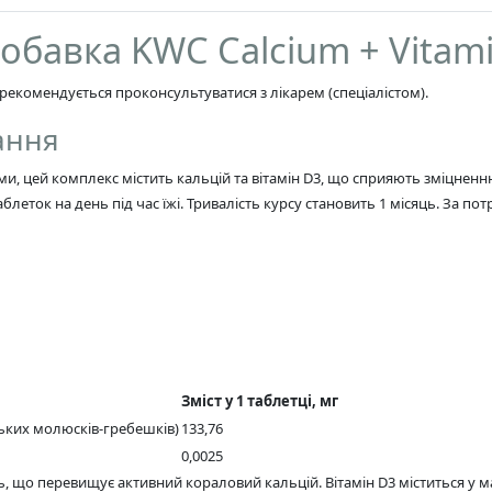
добавка KWC Calcium + Vitam
рекомендується проконсультуватися з лікарем (спеціалістом).
ання
ми, цей комплекс містить кальцій та вітамін D3, що сприяють зміцненн
блеток на день під час їжі. Тривалість курсу становить 1 місяць. За 
Зміст у 1 таблетці, мг
ьких молюсків-гребешків)
133,76
0,0025
сть, що перевищує активний кораловий кальцій. Вітамін D3 міститься 