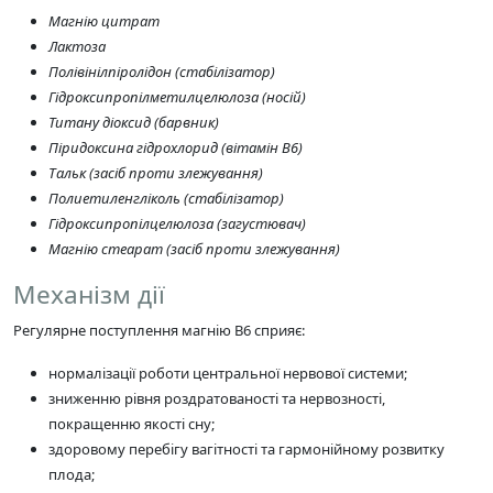
Магнію цитрат
Лактоза
Полівінілпіролідон (стабілізатор)
Гідроксипропілметилцелюлоза (носій)
Титану діоксид (барвник)
Піридоксина гідрохлорид (вітамін В6)
Тальк (засіб проти злежування)
Полиетиленгліколь (стабілізатор)
Гідроксипропілцелюлоза (загустювач)
Магнію стеарат (засіб проти злежування)
Механізм дії
Регулярне поступлення магнію B6 сприяє:
нормалізації роботи центральної нервової системи;
зниженню рівня роздратованості та нервозності,
покращенню якості сну;
здоровому перебігу вагітності та гармонійному розвитку
плода;