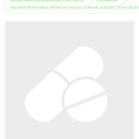
Магний В6 Реневал таблетки покрыт.плен.об. массой 550 мг 50 ш