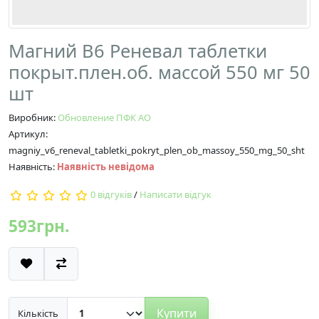
Магний В6 Реневал таблетки
покрыт.плен.об. массой 550 мг 50
шт
Виробник:
Обновление ПФК АО
Артикул:
magniy_v6_reneval_tabletki_pokryt_plen_ob_massoy_550_mg_50_sht
Наявність:
Наявність невідома
0 відгуків
/
Написати відгук
593грн.
Купити
Кількість