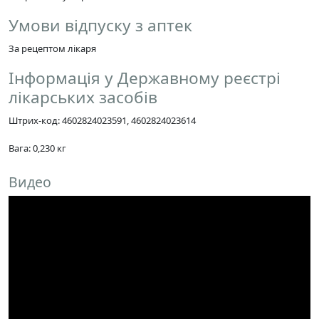
Умови відпуску з аптек
За рецептом лікаря
Інформація у Державному реєстрі
лікарських засобів
Штрих-код: 4602824023591, 4602824023614
Вага: 0,230 кг
Видео