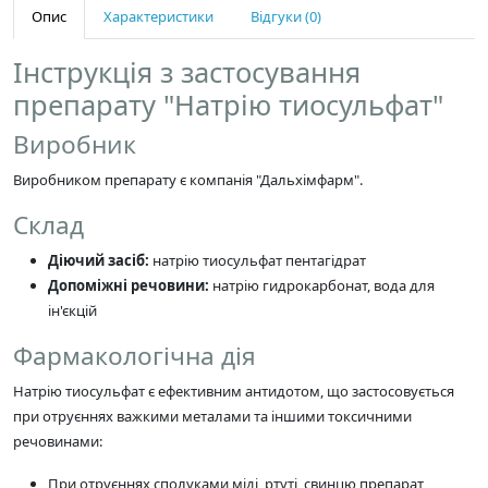
Опис
Характеристики
Відгуки (0)
Інструкція з застосування
препарату "Натрію тиосульфат"
Виробник
Виробником препарату є компанія "Дальхімфарм".
Склад
Діючий засіб:
натрію тиосульфат пентагідрат
Допоміжні речовини:
натрію гидрокарбонат, вода для
ін'єкцій
Фармакологічна дія
Натрію тиосульфат є ефективним антидотом, що застосовується
при отруєннях важкими металами та іншими токсичними
речовинами:
При отруєннях сполуками міді, ртуті, свинцю препарат