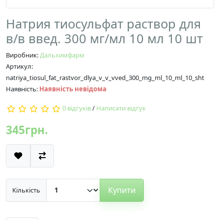
Натрия тиосульфат раствор для
в/в введ. 300 мг/мл 10 мл 10 шт
Виробник:
Дальхимфарм
Артикул:
natriya_tiosul_fat_rastvor_dlya_v_v_vved_300_mg_ml_10_ml_10_sht
Наявність:
Наявність невідома
0 відгуків
/
Написати відгук
345грн.
Купити
Кількість