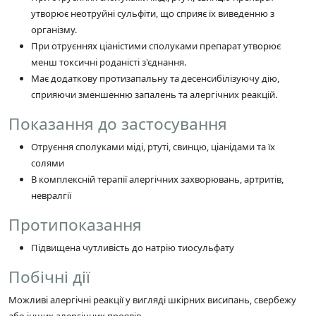
утворює неотруйні сульфіти, що сприяє їх виведенню з
організму.
При отруєннях ціаністими сполуками препарат утворює
менш токсичні роданісті з'єднання.
Має додаткову протизапальну та десенсибілізуючу дію,
сприяючи зменшенню запалень та алергічних реакцій.
Показання до застосування
Отруєння сполуками міді, ртуті, свинцю, ціанідами та їх
солями
В комплексній терапії алергічних захворювань, артритів,
невралгії
Протипоказання
Підвищена чутливість до натрію тиосульфату
Побічні дії
Можливі алергічні реакції у вигляді шкірних висипань, свербежу
або інших алергічних проявів.