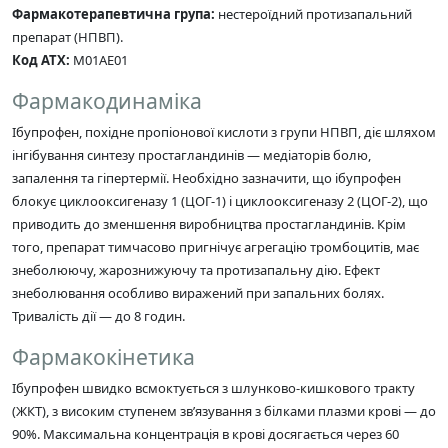
Фармакотерапевтична група:
нестероїдний протизапальний
препарат (НПВП).
Код АТХ:
M01AE01
Фармакодинаміка
Ібупрофен, похідне пропіонової кислоти з групи НПВП, діє шляхом
інгібування синтезу простагландинів — медіаторів болю,
запалення та гіпертермії. Необхідно зазначити, що ібупрофен
блокує циклооксигеназу 1 (ЦОГ-1) і циклооксигеназу 2 (ЦОГ-2), що
приводить до зменшення виробництва простагландинів. Крім
того, препарат тимчасово пригнічує агрегацію тромбоцитів, має
знеболюючу, жарознижуючу та протизапальну дію. Ефект
знеболювання особливо виражений при запальних болях.
Тривалість дії — до 8 годин.
Фармакокінетика
Ібупрофен швидко всмоктується з шлунково-кишкового тракту
(ЖКТ), з високим ступенем зв’язування з білками плазми крові — до
90%. Максимальна концентрація в крові досягається через 60