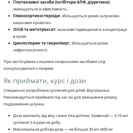
Гіпотензивні засоби (інгібітори АПФ, діуретики):
зменшується їх ефективність.
Глюкокортикостероїди:
збільшується ризик шлунково-
кишкових кровотеч.
Літій та метотрексат:
можливе підвищення їх концентрації
в крові.
Циклоспорин та такролімус:
збільшується ризик
нефротоксичності.
При застосуванні з іншими лікарськими засобами слід
консультуватися з лікарем.
Як приймати, курс і дози
Спеціально розроблена суспензія для дітей. Внутрішньо.
Рекомендується приймати під час їжі для зменшення ризику
подразнення шлунка.
Доза залежить від віку і маси тіла дитини. Зазвичай — 5-10 мл
суспензії 3-4 рази на добу.
Максимальна добова доза — не більше 30 мл (600 мг