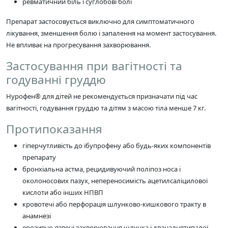
ревматичний біль і суглобові болі
Препарат застосовується виключно для симптоматичного
лікування, зменшення болю і запалення на момент застосування.
Не впливає на прогресування захворювання.
Застосування при вагітності та
годуванні груддю
Нурофен® для дітей не рекомендується призначати під час
вагітності, годування груддю та дітям з масою тіла менше 7 кг.
Протипоказання
гіперчутливість до ібупрофену або будь-яких компонентів
препарату
бронхіальна астма, рецидивуючий поліпоз носа і
околоносових пазух, непереносимість ацетилсаліцилової
кислоти або інших НПВП
кровотечі або перфорація шлунково-кишкового тракту в
анамнезі
ерозивно-язвені захворювання шлунка і дванадцятипалої