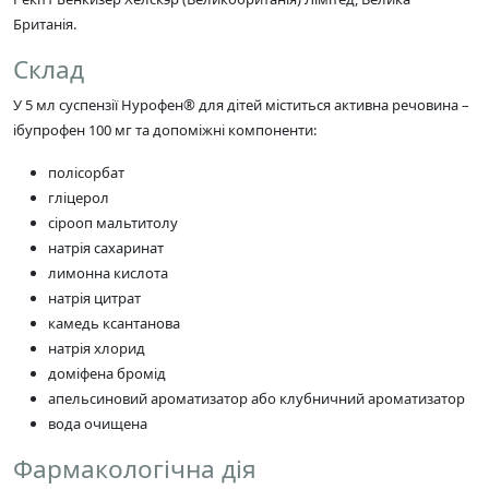
Британія.
Склад
У 5 мл суспензії Нурофен® для дітей міститься активна речовина –
ібупрофен 100 мг та допоміжні компоненти:
полісорбат
гліцерол
сірооп мальтитолу
натрія сахаринат
лимонна кислота
натрія цитрат
камедь ксантанова
натрія хлорид
доміфена бромід
апельсиновий ароматизатор або клубничний ароматизатор
вода очищена
Фармакологічна дія