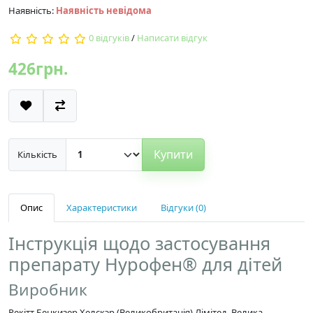
Наявність:
Наявність невідома
0 відгуків
/
Написати відгук
426грн.
Купити
Кількість
Опис
Характеристики
Відгуки (0)
Інструкція щодо застосування
препарату Нурофен® для дітей
Виробник
Рекітт Бенкизер Хелскэр (Великобританія) Лімітед, Велика