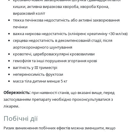
кишки, активна виразкова хвороба, хвороба Крона,
виразковий коліт
тяжка печінкова недостатність або активні захворювання
печінки
важка ниркова недостатність (клініренс креатиніну <30 мл/хв)
серцева недостатність в декомпенсованій стадії, після
аортокоронарного шунтування
кровотечі, цереброваскулярні крововиливи
гемофілія та інші порушення згортання крові
вагітність у III триместрі
непереносимість фруктози
масса тіла дитини менше 5 кг
Обережність:
при наявності станів, що вказані вище, перед
застосуванням препарату необхідно проконсультуватися з
лікарем.
Побічні дії
Ризик виникнення побічних ефектів можна зменшити, якщо