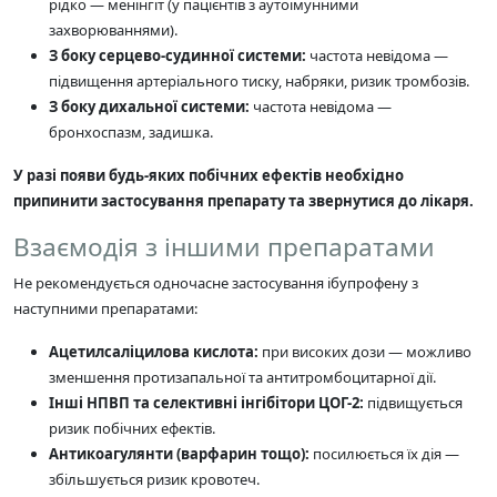
рідко — менінгіт (у пацієнтів з аутоімунними
захворюваннями).
З боку серцево-судинної системи:
частота невідома —
підвищення артеріального тиску, набряки, ризик тромбозів.
З боку дихальної системи:
частота невідома —
бронхоспазм, задишка.
У разі появи будь-яких побічних ефектів необхідно
припинити застосування препарату та звернутися до лікаря.
Взаємодія з іншими препаратами
Не рекомендується одночасне застосування ібупрофену з
наступними препаратами:
Ацетилсаліцилова кислота:
при високих дози — можливо
зменшення протизапальної та антитромбоцитарної дії.
Інші НПВП та селективні інгібітори ЦОГ-2:
підвищується
ризик побічних ефектів.
Антикоагулянти (варфарин тощо):
посилюється їх дія —
збільшується ризик кровотеч.