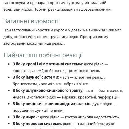
застосовувати препарат коротким курсом, у мінімальній
ефективній дозі. Побічні реакції зазвичай є дозозалежними.
Загальні відомості
При застосуванні коротким курсом у дозах, не вищих за 1200 мг/
добу, побічні ефекти реєструвалися рідко. При тривалому
застосуванні можливі інші реакції.
Найчастіші побічні реакції
З боку крові і лімфатичної системи:
дуже рідко —
кровотечі, анемії, лейкопенія, тромбоцитопенія.
З боку імунної системи:
часті — алергічні реакції,
бронхоспазм, кропив’янка, набряк Квінке.
З боку шлунково-кишкового тракту:
часті — болі в животі,
нудота, диспепсія; рідко — виразки, кровотечі, перфорації.
З боку печінки і жовчовивідних шляхів:
дуже рідко —
порушення функції печінки.
З боку нирок:
дуже рідко — гостра ниркова недостатність.
З боку нервової системи:
рідко — головний біль; дуже