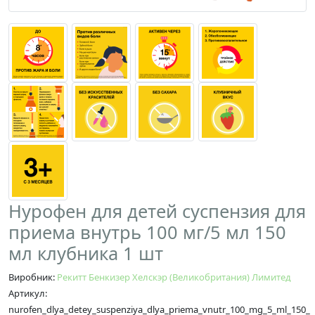
Нурофен для детей суспензия для
приема внутрь 100 мг/5 мл 150
мл клубника 1 шт
Виробник:
Рекитт Бенкизер Хелскэр (Великобритания) Лимитед
Артикул:
nurofen_dlya_detey_suspenziya_dlya_priema_vnutr_100_mg_5_ml_150_