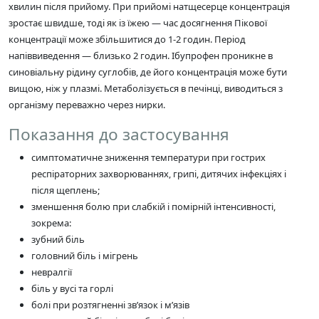
хвилин після прийому. При прийомі натщесерце концентрація
зростає швидше, тоді як із їжею — час досягнення Пікової
концентрації може збільшитися до 1-2 годин. Період
напіввиведення — близько 2 годин. Ібупрофен проникне в
синовіальну рідину суглобів, де його концентрація може бути
вищою, ніж у плазмі. Метаболізується в печінці, виводиться з
організму переважно через нирки.
Показання до застосування
симптоматичне зниження температури при гострих
респіраторних захворюваннях, грипі, дитячих інфекціях і
після щеплень;
зменшення болю при слабкій і помірній інтенсивності,
зокрема:
зубний біль
головний біль і мігрень
невралгії
біль у вусі та горлі
болі при розтягненні зв’язок і м’язів