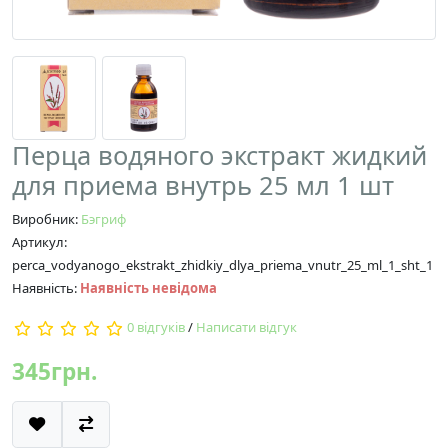
Перца водяного экстракт жидкий
для приема внутрь 25 мл 1 шт
Виробник:
Бэгриф
Артикул:
perca_vodyanogo_ekstrakt_zhidkiy_dlya_priema_vnutr_25_ml_1_sht_1
Наявність:
Наявність невідома
0 відгуків
/
Написати відгук
345грн.