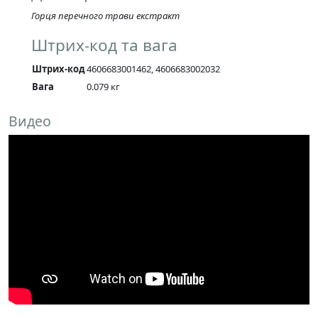
Горця перечного трави екстракт
Штрих-код та вага
Штрих-код
4606683001462, 4606683002032
Вага
0.079 кг
Видео