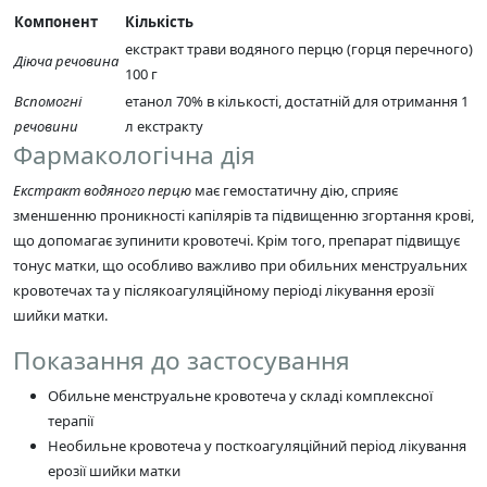
Компонент
Кількість
екстракт трави водяного перцю (горця перечного)
Діюча речовина
100 г
Вспомогні
етанол 70% в кількості, достатній для отримання 1
речовини
л екстракту
Фармакологічна дія
Екстракт водяного перцю
має гемостатичну дію, сприяє
зменшенню проникності капілярів та підвищенню згортання крові,
що допомагає зупинити кровотечі. Крім того, препарат підвищує
тонус матки, що особливо важливо при обильних менструальних
кровотечах та у післякоагуляційному періоді лікування ерозії
шийки матки.
Показання до застосування
Обильне менструальне кровотеча у складі комплексної
терапії
Необильне кровотеча у посткоагуляційний період лікування
ерозії шийки матки