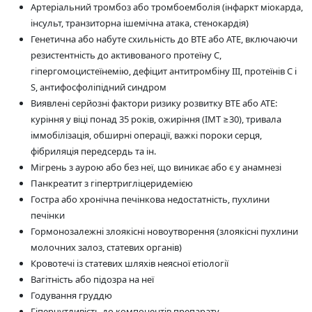
Артеріальний тромбоз або тромбоемболія (інфаркт міокарда,
інсульт, транзиторна ішемічна атака, стенокардія)
Генетична або набуте схильність до ВТЕ або АТЕ, включаючи
резистентність до активованого протеїну С,
гіпергомоцистеїнемію, дефіцит антитромбіну III, протеїнів С і
S, антифосфоліпідний синдром
Виявлені серйозні фактори ризику розвитку ВТЕ або АТЕ:
куріння у віці понад 35 років, ожиріння (ІМТ ≥30), тривала
іммобілізація, обширні операції, важкі пороки серця,
фібриляція передсердь та ін.
Мігрень з аурою або без неї, що виникає або є у анамнезі
Панкреатит з гіпертригліцеридемією
Гостра або хронічна печінкова недостатність, пухлини
печінки
Гормонозалежні злоякісні новоутворення (злоякісні пухлини
молочних залоз, статевих органів)
Кровотечі із статевих шляхів неясної етіології
Вагітність або підозра на неї
Годування груддю
Гіперчутливість до компонентів препарату