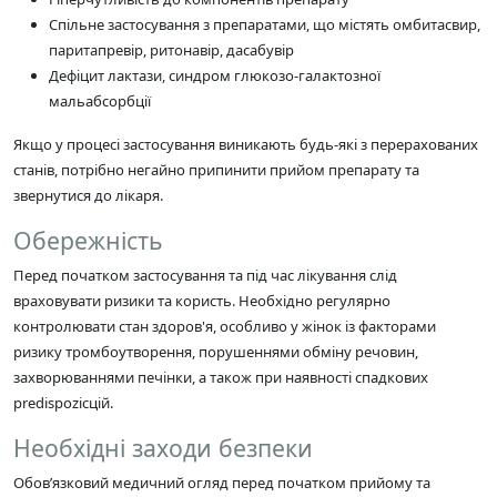
Спільне застосування з препаратами, що містять омбитасвир,
паритапревір, ритонавір, дасабувір
Дефіцит лактази, синдром глюкозо-галактозної
мальабсорбції
Якщо у процесі застосування виникають будь-які з перерахованих
станів, потрібно негайно припинити прийом препарату та
звернутися до лікаря.
Обережність
Перед початком застосування та під час лікування слід
враховувати ризики та користь. Необхідно регулярно
контролювати стан здоров'я, особливо у жінок із факторами
ризику тромбоутворення, порушеннями обміну речовин,
захворюваннями печінки, а також при наявності спадкових
predispozicцій.
Необхідні заходи безпеки
Обов’язковий медичний огляд перед початком прийому та