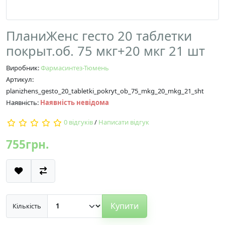
ПланиЖенс гесто 20 таблетки
покрыт.об. 75 мкг+20 мкг 21 шт
Виробник:
Фармасинтез-Тюмень
Артикул:
planizhens_gesto_20_tabletki_pokryt_ob_75_mkg_20_mkg_21_sht
Наявність:
Наявність невідома
0 відгуків
/
Написати відгук
755грн.
Купити
Кількість