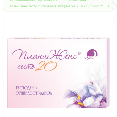
ПланиЖенс гесто 20 таблетки покрыт.об. 75 мкг+20 мкг 21 шт