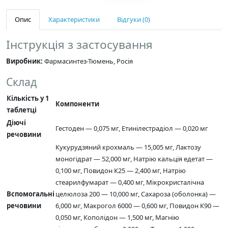
Опис
Характеристики
Відгуки (0)
Інструкція з застосування
Виробник:
Фармасинтез-Тюмень, Росія
Склад
Кількість у 1
Компоненти
таблетці
Діючі
Гестоден — 0,075 мг, Етинілестрадіол — 0,020 мг
речовини
Кукурудзяний крохмаль — 15,005 мг, Лактозу
моногідрат — 52,000 мг, Натрію кальція едетат —
0,100 мг, Повидон К25 — 2,400 мг, Натрію
стеарилфумарат — 0,400 мг, Мікрокристалічна
Вспомогальні
целюлоза 200 — 10,000 мг, Сахароза (оболонка) —
речовини
6,000 мг, Макрогол 6000 — 0,600 мг, Повидон К90 —
0,050 мг, Кополідон — 1,500 мг, Магнію