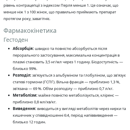
рівень контрацепції з індексом Перля менше 1. Це означає, що
менше ніж 1 з 100 жінок, що правильно приймають препарат
протягом року, завагітніє.
Фармакокінетика
Гестоден
Абсорбція:
швидко та повністю абсорбується після
перорального застосування, максимальна концентрація в
плазмі становить 3,5 нг/мл через 1 годину. Біодоступність —
близько 99%.
Розподіл:
зв'язується з альбуміном та глобуліном, що зв'язує
статеві гормони (ГСПГ). Вільна фракція — приблизно 1,3 %,
зв'язана — 69 %. Об’єм розподілу — приблизно 0,7 л/кг.
Метаболізм:
майже повністю метаболізується, кліренс —
приблизно 0,8 мл/хв/кг.
Виведення:
виводиться у вигляді метаболітів через нирки та
кишечник у співвідношенні 6:4, період напіввиведення —
близько 12 годин.