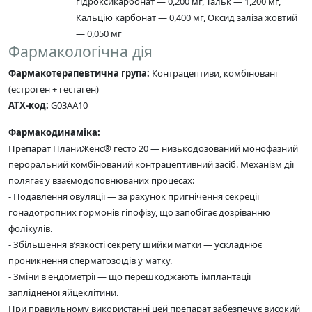
гідроксикарбонат — 0,200 мг, Тальк — 1,200 мг,
Кальцію карбонат — 0,400 мг, Оксид заліза жовтий
— 0,050 мг
Фармакологічна дія
Фармакотерапевтична група:
Контрацептиви, комбіновані
(естроген + гестаген)
ATX-код:
G03AA10
Фармакодинаміка:
Препарат ПланиЖенс® гесто 20 — низькодозований монофазний
пероральний комбінований контрацептивний засіб. Механізм дії
полягає у взаємодоповнюваних процесах:
- Подавлення овуляції — за рахунок пригнічення секреції
гонадотропних гормонів гіпофізу, що запобігає дозріванню
фолікулів.
- Збільшення в’язкості секрету шийки матки — ускладнює
проникнення сперматозоїдів у матку.
- Зміни в ендометрії — що перешкоджають імплантації
заплідненої яйцеклітини.
При правильному використанні цей препарат забезпечує високий