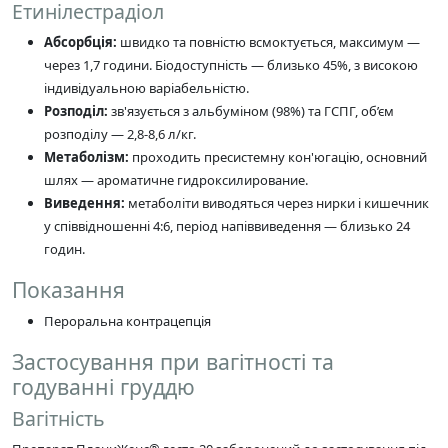
Етинілестрадіол
Абсорбція:
швидко та повністю всмоктується, максимум —
через 1,7 години. Біодоступність — близько 45%, з високою
індивідуальною варіабельністю.
Розподіл:
зв'язується з альбуміном (98%) та ГСПГ, об’єм
розподілу — 2,8-8,6 л/кг.
Метаболізм:
проходить пресистемну кон'югацію, основний
шлях — ароматичне гидроксилирование.
Виведення:
метаболіти виводяться через нирки і кишечник
у співвідношенні 4:6, період напіввиведення — близько 24
годин.
Показання
Пероральна контрацепція
Застосування при вагітності та
годуванні груддю
Вагітність