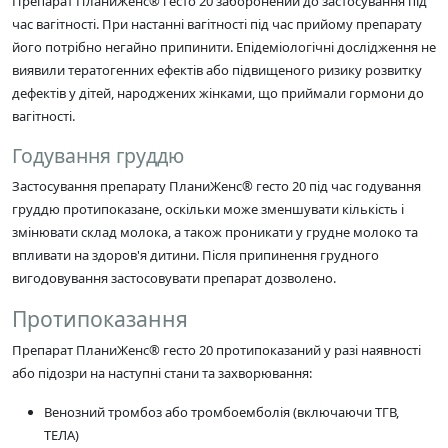
Препарат ПланиЖенс® гесто 20 заборонений до застосування під
час вагітності. При настанні вагітності під час прийому препарату
його потрібно негайно припинити. Епідеміологічні дослідження не
виявили тератогенних ефектів або підвищеного ризику розвитку
дефектів у дітей, народжених жінками, що приймали гормони до
вагітності.
Годування груддю
Застосування препарату ПланиЖенс® гесто 20 під час годування
груддю протипоказане, оскільки може зменшувати кількість і
змінювати склад молока, а також проникати у грудне молоко та
впливати на здоров'я дитини. Після припинення грудного
вигодовування застосовувати препарат дозволено.
Протипоказання
Препарат ПланиЖенс® гесто 20 протипоказаний у разі наявності
або підозри на наступні стани та захворювання:
Венозний тромбоз або тромбоемболія (включаючи ТГВ,
ТЕЛА)