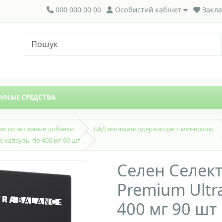
000 000 00 00
Особистий кабінет
Закла
ЕННЫЕ СРЕДСТВА
ески активные добавки
БАД витаминсодержащие + минералы
e капсулы по 400 мг 90 шт
Селен Селект
Premium Ultr
400 мг 90 шт