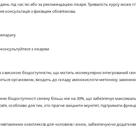
нь під час їжі або за рекомендацією лікаря. Тривалість курсу може стан
я консультація з фахівцем обов’язкова.
репарату
оконсультуйтеся з лікарем
а з високою біодоступністю, що містить молекулярно-інтегрований сел
юється організмом, входить до складу амінокислоти метіоніну, замінююч
нню біодоступності селену більш ніж на 30%, що забезпечує максимал
’я, особливо для тих, хто прагне зміцнити імунітет, підтримати функц
ивітамінних комплексів для чоловіків і жінок, забезпечуючи додаткове