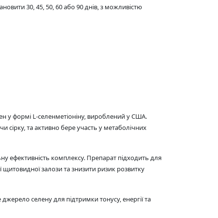
овити 30, 45, 50, 60 або 90 днів, з можливістю
ен у формі L-селенметіоніну, вироблений у США.
и сірку, та активно бере участь у метаболічних
ьну ефективність комплексу. Препарат підходить для
ії щитовидної залози та знизити ризик розвитку
 джерело селену для підтримки тонусу, енергії та