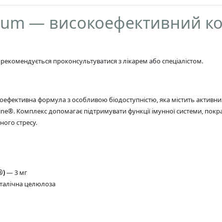
mium — високоефективний к
 рекомендується проконсультуватися з лікарем або спеціалістом.
оефективна формула з особливою біодоступністю, яка містить активний 
ne®. Комплекс допомагає підтримувати функції імунної системи, покр
ного стресу.
®)
— 3 мг
сталічна целюлоза