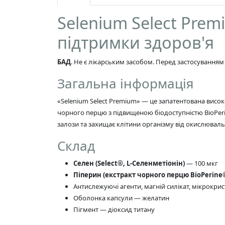
Selenium Select Pre
підтримки здоров'я
БАД
. Не є лікарським засобом. Перед застосуванням
Загальна інформація
«Selenium Select Premium» — це запатентована висок
чорного перцю з підвищеною біодоступністю BioPeri
залози та захищає клітини організму від окислюваль
Склад
Селен (Select®, L-Селенметіонін)
— 100 мкг
Піперин (екстракт чорного перцю BioPerine
Антислежуючі агенти, магній силікат, мікрокри
Оболонка капсули — желатин
Пігмент — діоксид титану