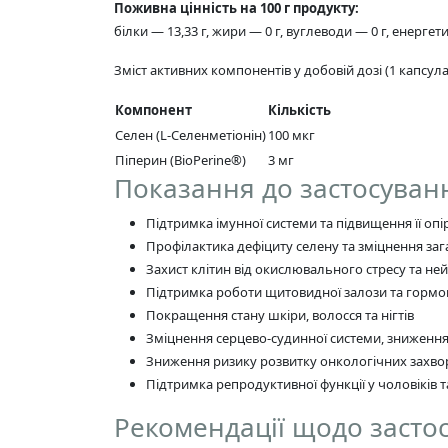
Поживна цінність на 100 г продукту:
білки — 13,33 г, жири — 0 г, вуглеводи — 0 г, енергет
Зміст активних компонентів у добовій дозі (1 капсула
Компонент
Кількість
Селен (L-Селенметіонін)
100 мкг
Піперин (BioPerine®)
3 мг
Показання до застосуван
Підтримка імунної системи та підвищення її опі
Профілактика дефіциту селену та зміцнення заг
Захист клітин від окислювального стресу та ней
Підтримка роботи щитовидної залози та горм
Покращення стану шкіри, волосся та нігтів
Зміцнення серцево-судинної системи, зниження
Зниження ризику розвитку онкологічних захв
Підтримка репродуктивної функції у чоловіків т
Рекомендації щодо засто