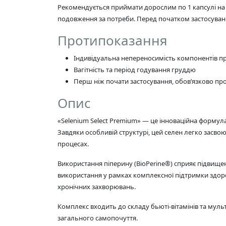
Рекомендується приймати дорослим по 1 капсулі на де
подовження за потреби. Перед початком застосуванн
Протипоказання
Індивідуальна непереносимість компонентів п
Вагітність та період годування груддю
Перш ніж почати застосування, обов’язково пр
Опис
«Selenium Select Premium» — це інноваційна формул
Завдяки особливій структурі, цей селен легко засво
процесах.
Використання піперину (BioPerine®) сприяє підвище
використання у рамках комплексної підтримки здоров
хронічних захворювань.
Комплекс входить до складу бьюті-вітамінів та мульт
загального самопочуття.