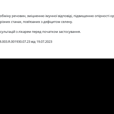
іну речовин, зміцненню імунної відповіді, підвищенню опірності орган
ізних станах, пов’язаних з дефіцитом селену.
ультацій з лікарем перед початком застосування.
.003.R.001930.07.23 від 19.07.2023