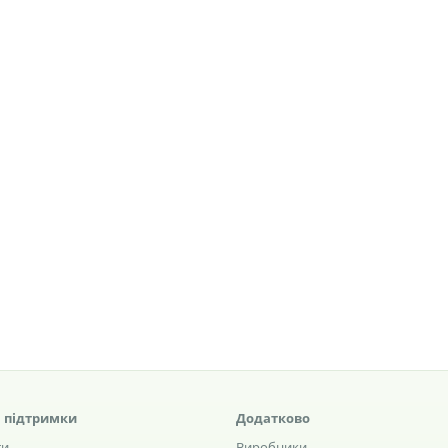
 підтримки
Додатково
ти
Виробники