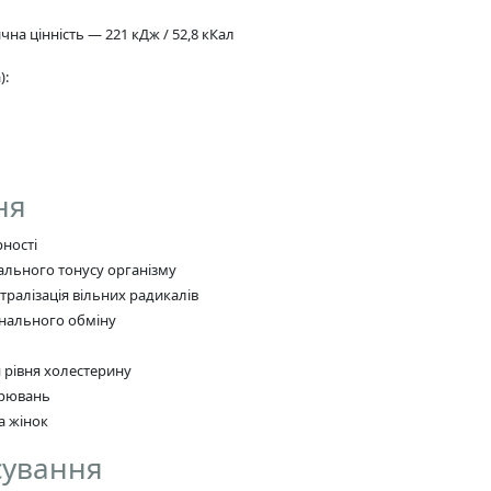
ична цінність — 221 кДж / 52,8 кКал
):
ня
рності
ального тонусу організму
тралізація вільних радикалів
онального обміну
 рівня холестерину
орювань
а жінок
сування