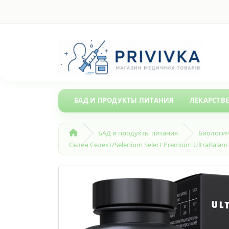
БАД И ПРОДУКТЫ ПИТАНИЯ
ЛЕКАРСТВ
БАД и продукты питания
Биологич
Селен Селект/Selenium Select Premium UltraBalanc