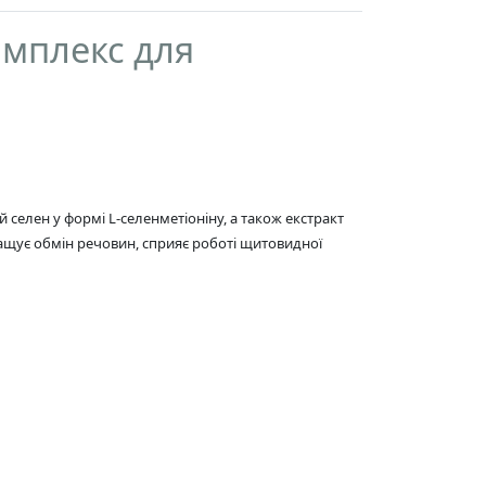
омплекс для
селен у формі L-селенметіоніну, а також екстракт
ащує обмін речовин, сприяє роботі щитовидної