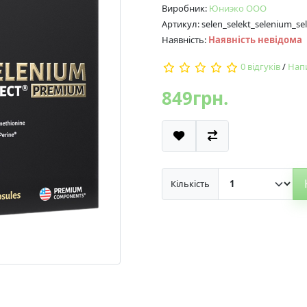
Виробник:
Юниэко ООО
Артикул: selen_selekt_selenium_s
Наявність:
Наявність невідома
0 відгуків
/
Напи
849грн.
Кількість