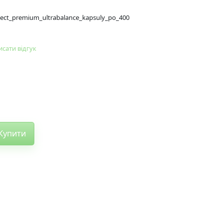
elect_premium_ultrabalance_kapsuly_po_400
сати відгук
Купити