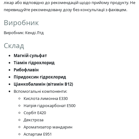
лікар або відповідно до рекомендацій щодо прийому продукту. Не
перевищуйте рекомендовану дозу без консультації з фахівцем.
Виробник
Виробник: Кенді Лтд
Склад
Магній сульфат
Тіамін гідрохлорид
Рибофлавін
Піридоксин гідрохлорид
Ціанкобаламін (вітамін В12)
Вспомогальні компоненти:
Кислота лимонна Е330
Натрія гідрокарбонат Е500
Сорбіт Е420
Декстроза
Ароматизатор мандарин
Аспартам Е951