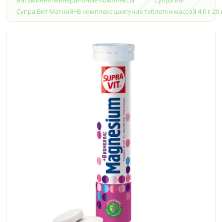
Супра Вит Магний+В комплекс шипучие таблетки массой 4,0 г 20