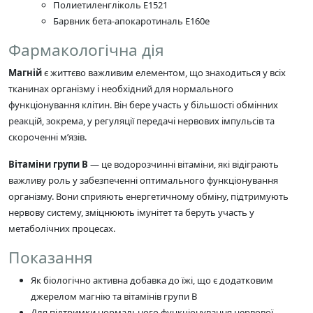
Полиетиленгліколь Е1521
Барвник бета-апокаротиналь Е160е
Фармакологічна дія
Магній
є життєво важливим елементом, що знаходиться у всіх
тканинах організму і необхідний для нормального
функціонування клітин. Він бере участь у більшості обмінних
реакцій, зокрема, у регуляції передачі нервових імпульсів та
скороченні м’язів.
Вітаміни групи В
— це водорозчинні вітаміни, які відіграють
важливу роль у забезпеченні оптимального функціонування
організму. Вони сприяють енергетичному обміну, підтримують
нервову систему, зміцнюють імунітет та беруть участь у
метаболічних процесах.
Показання
Як біологічно активна добавка до їжі, що є додатковим
джерелом магнію та вітамінів групи В
Для підтримки нормального функціонування нервової