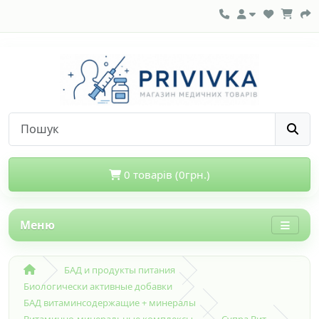
0 товарів (0грн.)
Меню
БАД и продукты питания
Биологически активные добавки
БАД витаминсодержащие + минералы
Витаминно-минеральные комплексы
Супра Вит