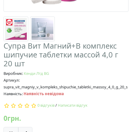
Супра Вит Магний+В комплекс
шипучие таблетки массой 4,0 г
20 шт
Виробник:
Кенди Лтд BG
Артикул:
supra_vit_magniy_v_kompleks_shipuchie_tabletki_massoy_4_0_g_20_s
Наявність:
Наявність невідома
0 відгуків
/
Написати відгук
0грн.