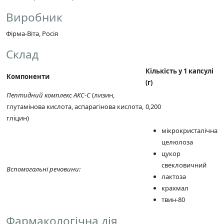
Виробник
Фірма-Віта, Росія
Склад
Кількість у 1 капсулі
Компоненти
(г)
Пептидний комплекс АКС-С
(лизин,
глутамінова кислота, аспарагінова кислота,
0,200
гліцин)
мікрокристалічна
целюлоза
цукор
свекловичний
Вспомогальні речовини:
лактоза
крахмал
твин-80
Фармакологічна дія