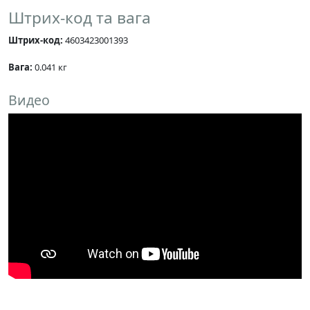
Штрих-код та вага
Штрих-код:
4603423001393
Вага:
0.041 кг
Видео