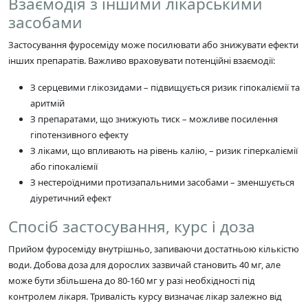
Взаємодія з іншими лікарськими
засобами
Застосування фуросеміду може посилювати або знижувати ефекти
інших препаратів. Важливо враховувати потенційні взаємодії:
З серцевими глікозидами – підвищується ризик гіпокаліємії та
аритмій
З препаратами, що знижують тиск – можливе посилення
гіпотензивного ефекту
З ліками, що впливають на рівень калію, – ризик гіперкаліємії
або гіпокаліємії
З нестероїдними протизапальними засобами – зменшується
діуретичний ефект
Спосіб застосування, курс і доза
Прийом фуросеміду внутрішньо, запиваючи достатньою кількістю
води. Добова доза для дорослих зазвичай становить 40 мг, але
може бути збільшена до 80-160 мг у разі необхідності під
контролем лікаря. Тривалість курсу визначає лікар залежно від