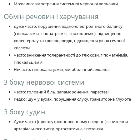
Можливо: загострення системної червоної волчанки
Обмін речовин і харчування
Дуже часто: порушення водно-електролітного балансу
(гіпокаліємія, гіпонатріємія, гіпохлоремія), підвищення
холестеролу та тригліцеридів, підвищення рівня сечової
кислоти
Часто: зниження толерантності до глюкози, гіпомагніємія,
гіпокальціємія
Нечасто: гіперкальціємія, метаболічний алкалоз
З боку нервової системи
Часто: головний біль, запаморочення, парестезії
Редко: шум у вухах, порушення слуху, транзиторна глухота
З боку судин
Дуже часто (при внутрішньовенному введенні): зниження
артеріального тиску, ортостатична гіпотензія