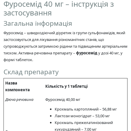
Фуросемід 40 мг – інструкція з
застосування
Загальна інформація
Фуросемід – швидкодіючий діуретик із групи сульфонамідів, який
застосовується для лікування різноманітних станів, що
супроводжуються затримкою рідини та підвищеним артеріальним
тиском. Активна речовина препарату –
фуросемід
у дозі 40 мг, у
формі таблеток.
Склад препарату
Назва
Кількість у 1 таблетці
компонента
Діюча речовина
Фуросемід 40,00 мг
Крохмаль картопляний – 56,88 мг
Лактози моногідрат – 53,00 мг
Крохмаль прежелатинізований
кукурудзяний – 7,00 мг