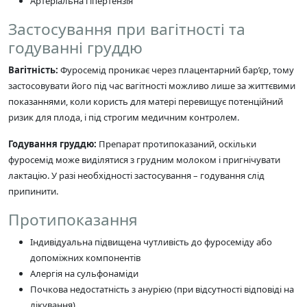
Артеріальна гіпертензія
Застосування при вагітності та
годуванні груддю
Вагітність:
Фуросемід проникає через плацентарний бар’єр, тому
застосовувати його під час вагітності можливо лише за життєвими
показаннями, коли користь для матері перевищує потенційний
ризик для плода, і під строгим медичним контролем.
Годування груддю:
Препарат протипоказаний, оскільки
фуросемід може виділятися з грудним молоком і пригнічувати
лактацію. У разі необхідності застосування – годування слід
припинити.
Протипоказання
Індивідуальна підвищена чутливість до фуросеміду або
допоміжних компонентів
Алергія на сульфонаміди
Почкова недостатність з анурією (при відсутності відповіді на
лікування)