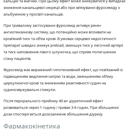
кальцію та магнію. При цьому ефект може знижуватися у випадках
зниження канальцевої секреції або при зв’язуванні фуросеміду з
альбуміном у просвіті канальців.
При тривалому застосуванні фуросемід активує ренін-
ангиотензинову систему, що потенційно може впливати на
кров’яний тиск та об’єм крові. В умовах серцевої недостатності
препарат швидко знижує preload, зменшує тиск у легочній артерії
та тиск наповнення лівого шлуночка, що сприяє полегшенню
стану пацієнтів.
Фуросемід має виражений гипотензивний ефект, що пов’язаний із
підвищенням виділення натрію та води, зменшенням об’єму
циркулюючої крові та зниженням реактивності судин на
судинозвужувальні стимули.
Після перорального прийому 40 мг діуретичний ефект
розвивається через 1 годину і триває 3-6 годин. При збільшенні
дози спостерігається дозозалежне збільшення діурезу.
Фармакокінетика