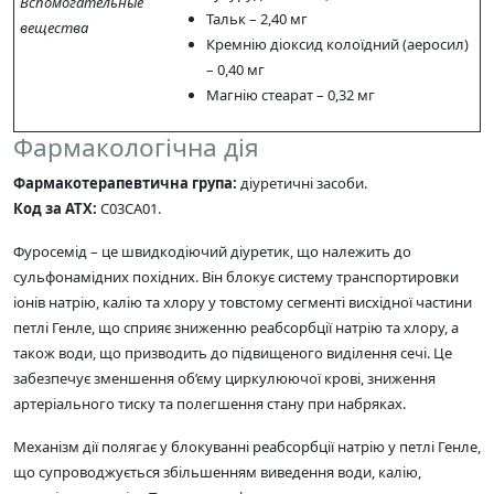
Вспомогательные
Тальк – 2,40 мг
вещества
Кремнію діоксид колоїдний (аеросил)
– 0,40 мг
Магнію стеарат – 0,32 мг
Фармакологічна дія
Фармакотерапевтична група:
діуретичні засоби.
Код за АТХ:
C03CA01.
Фуросемід – це швидкодіючий діуретик, що належить до
сульфонамідних похідних. Він блокує систему транспортировки
іонів натрію, калію та хлору у товстому сегменті висхідної частини
петлі Генле, що сприяє зниженню реабсорбції натрію та хлору, а
також води, що призводить до підвищеного виділення сечі. Це
забезпечує зменшення об’єму циркулюючої крові, зниження
артеріального тиску та полегшення стану при набряках.
Механізм дії полягає у блокуванні реабсорбції натрію у петлі Генле,
що супроводжується збільшенням виведення води, калію,