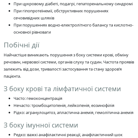
При цукровому діабеті, подагрі, гепаторенальному синдромі
При гіпопротеїнемії, обструктивних порушеннях
сечовивідних шляхів
При порушеннях водно-електролітного балансу та кислотно-
основної рівноваги
Побічні дії
Найчастіше виникають порушення з боку системи крові, обміну
речовин, нервової системи, органів слуху та судин. Частота проявів
залежить від дози, тривалості застосування та стану здоров’я
пацієнта.
З боку крові та лімфатичної системи
Часто: гемоконцентрація
Нечасто: тромбоцитопенія, лейкопенія, еозинофілія
Рідко: агранулоцитоз, апластична анемія, гемолітична анемія
З боку імунної системи
Редко: важкі анафілактичні реакції, анафілактичний шок