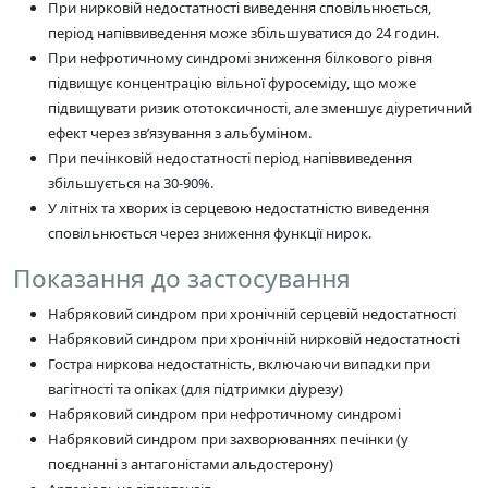
При нирковій недостатності виведення сповільнюється,
період напіввиведення може збільшуватися до 24 годин.
При нефротичному синдромі зниження білкового рівня
підвищує концентрацію вільної фуросеміду, що може
підвищувати ризик ототоксичності, але зменшує діуретичний
ефект через зв’язування з альбуміном.
При печінковій недостатності період напіввиведення
збільшується на 30-90%.
У літніх та хворих із серцевою недостатністю виведення
сповільнюється через зниження функції нирок.
Показання до застосування
Набряковий синдром при хронічній серцевій недостатності
Набряковий синдром при хронічній нирковій недостатності
Гостра ниркова недостатність, включаючи випадки при
вагітності та опіках (для підтримки діурезу)
Набряковий синдром при нефротичному синдромі
Набряковий синдром при захворюваннях печінки (у
поєднанні з антагоністами альдостерону)