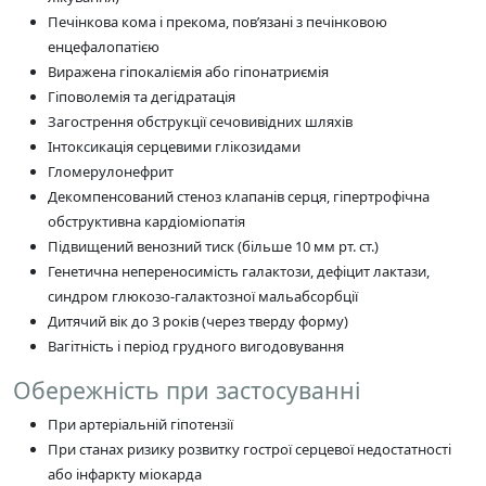
Печінкова кома і прекома, пов’язані з печінковою
енцефалопатією
Виражена гіпокаліємія або гіпонатриємія
Гіповолемія та дегідратація
Загострення обструкції сечовивідних шляхів
Інтоксикація серцевими глікозидами
Гломерулонефрит
Декомпенсований стеноз клапанів серця, гіпертрофічна
обструктивна кардіоміопатія
Підвищений венозний тиск (більше 10 мм рт. ст.)
Генетична непереносимість галактози, дефіцит лактази,
синдром глюкозо-галактозної мальабсорбції
Дитячий вік до 3 років (через тверду форму)
Вагітність і період грудного вигодовування
Обережність при застосуванні
При артеріальній гіпотензії
При станах ризику розвитку гострої серцевої недостатності
або інфаркту міокарда