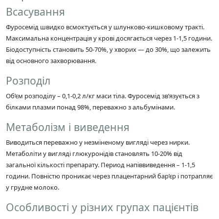
Всасування
Фуросемід швидко всмоктується у шлунково-кишковому тракті.
Максимальна концентрація у крові досягається через 1-1,5 години.
Біодоступність становить 50-70%, у хворих — до 30%, що залежить
від основного захворювання.
Розподіл
Об’єм розподілу – 0,1-0,2 л/кг маси тіла. Фуросемід зв’язується з
білками плазми понад 98%, переважно з альбумінами.
Метаболізм і виведення
Виводиться переважно у незміненому вигляді через нирки.
Метаболіти у вигляді глюкуронідів становлять 10-20% від
загальної кількості препарату. Период напіввиведення – 1-1,5
години. Повністю проникає через плацентарний бар’єр і потрапляє
у грудне молоко.
Особливості у різних групах пацієнтів