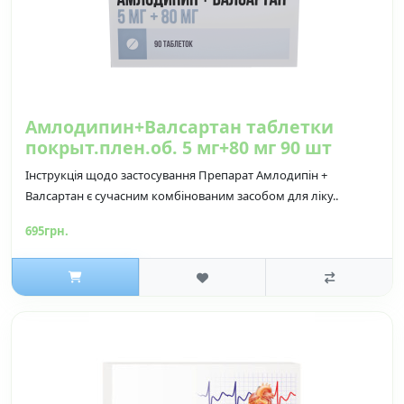
Амлодипин+Валсартан таблетки
покрыт.плен.об. 5 мг+80 мг 90 шт
Інструкція щодо застосування Препарат Амлодипін +
Валсартан є сучасним комбінованим засобом для ліку..
695грн.