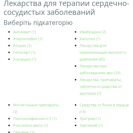
Лекарства для терапии сердечно-
сосудистых заболеваний
Виберіть підкатегорію
Ангиовит (1)
Ивабрадин (2)
Атероклефит (1)
Капотен (1)
Аторис (1)
Лекарства для
Гипосарт (1)
нормализации высокого
Зокардис (1)
давления (65)
Лекарства при
заболеваниях вен (25)
Лекарства, препараты,
таблетки и средства от
аритмии (7)
Мочегонные препараты
Средства от боли в сердце
(2)
(16)
Пентоксифиллин-СЗ (1)
Тригрим (1)
Роксатенз-амло (1)
Эзетимиб (1)
Семавик (1)