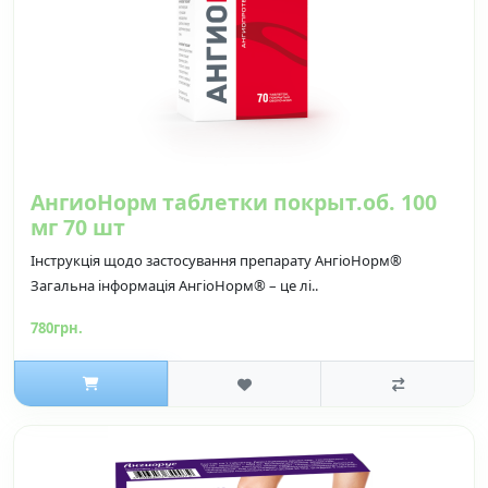
АнгиоНорм таблетки покрыт.об. 100
мг 70 шт
Інструкція щодо застосування препарату АнгіоНорм®
Загальна інформація АнгіоНорм® – це лі..
780грн.