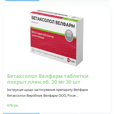
Бетаксолол Велфарм таблетки
покрыт.плен.об. 20 мг 30 шт
Інструкція щодо застосування препарату Велфарм
бетаксолол Виробник Велфарм ООО, Росія ..
676грн.