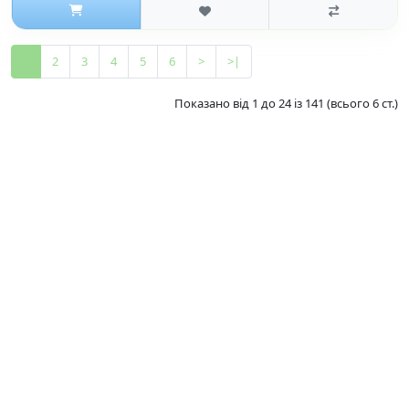
1
2
3
4
5
6
>
>|
Показано від 1 до 24 із 141 (всього 6 ст.)