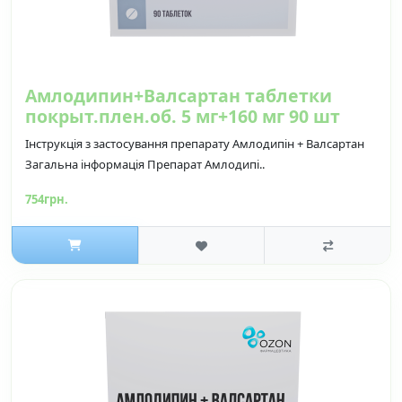
Амлодипин+Валсартан таблетки
покрыт.плен.об. 5 мг+160 мг 90 шт
Інструкція з застосування препарату Амлодипін + Валсартан
Загальна інформація Препарат Амлодипі..
754грн.