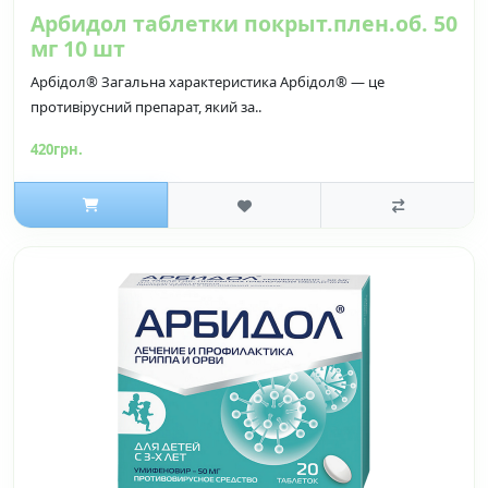
Арбидол таблетки покрыт.плен.об. 50
мг 10 шт
Арбідол® Загальна характеристика Арбідол® — це
противірусний препарат, який за..
420грн.