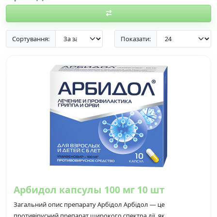
Сортування:
Показати:
Арбидол капсулы 100 мг 10 шт
Загальний опис препарату Арбідол Арбідол — це
противірусний препарат широкого спектра дії, як..