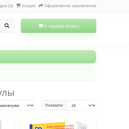
дки (0)
Кошик
Оформлення замовлення
0 товарів (0грн.)
улы
Показати: