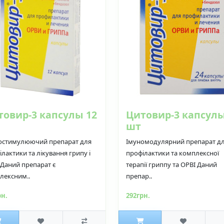
товир-3 капсулы 12
Цитовир-3 капсулы
шт
остимулюючий препарат для
Імуномодулярний препарат д
лактики та лікування грипу і
профілактики та комплексної
 Даний препарат є
терапії гриппу та ОРВІ Даний
лексним..
препар..
рн.
292грн.