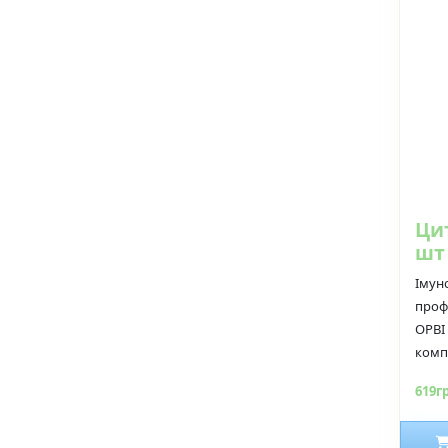
Ци
шт
Імун
профі
ОРВІ
комп
619г