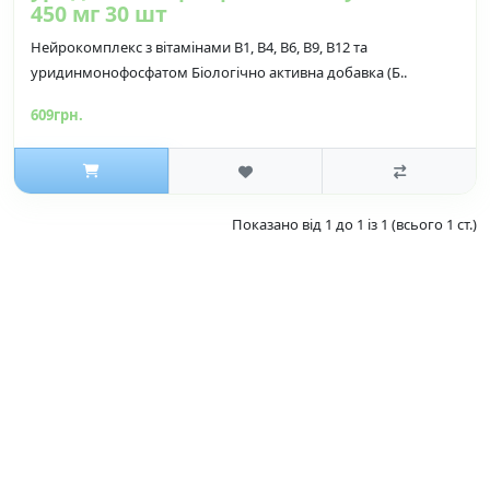
450 мг 30 шт
Нейрокомплекс з вітамінами В1, В4, В6, В9, В12 та
уридинмонофосфатом Біологічно активна добавка (Б..
609грн.
Показано від 1 до 1 із 1 (всього 1 ст.)