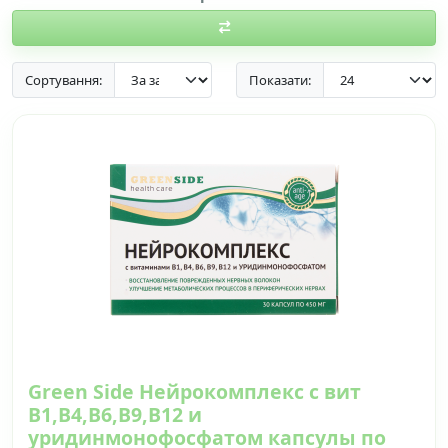
Сортування:
Показати:
Green Side Нейрокомплекс с вит
В1,В4,В6,В9,В12 и
уридинмонофосфатом капсулы по