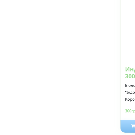
Ин
300
Біоло
"Індо
Корот
300г