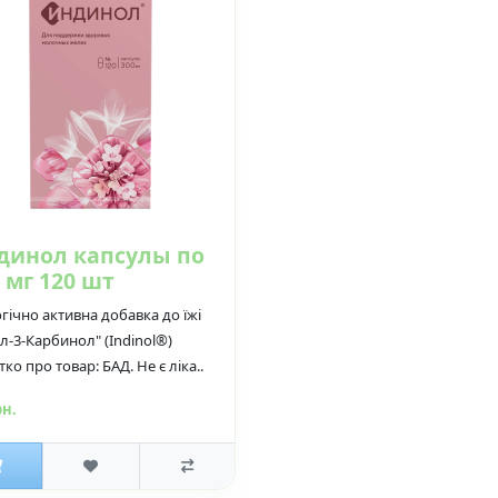
динол капсулы по
 мг 120 шт
гічно активна добавка до їжі
л-3-Карбинол" (Indinol®)
ко про товар: БАД. Не є ліка..
рн.