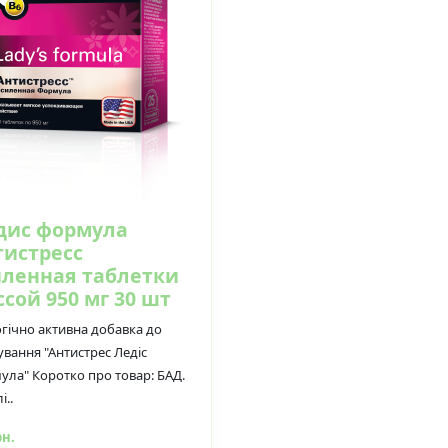
дис формула
тистресс
иленная таблетки
сой 950 мг 30 шт
огічно активна добавка до
ування "Антистрес Ледіс
ула" Коротко про товар: БАД.
і..
рн.