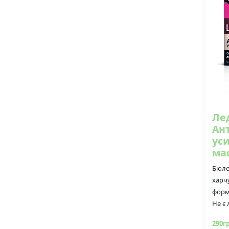
Ле
Ан
ус
мас
Біол
харч
форм
Не є л
290г