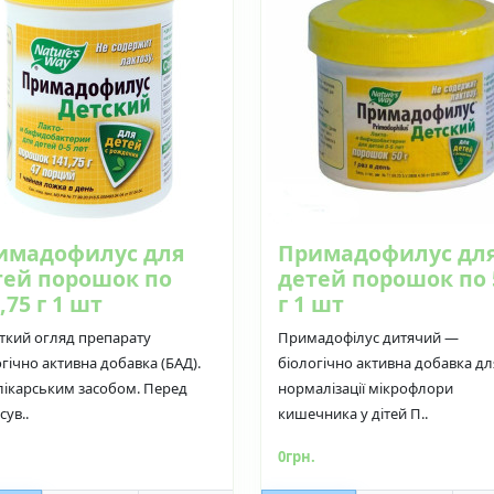
имадофилус для
Примадофилус дл
тей порошок по
детей порошок по 
,75 г 1 шт
г 1 шт
ткий огляд препарату
Примадофілус дитячий —
гічно активна добавка (БАД).
біологічно активна добавка дл
 лікарським засобом. Перед
нормалізації мікрофлори
сув..
кишечника у дітей П..
.
0грн.