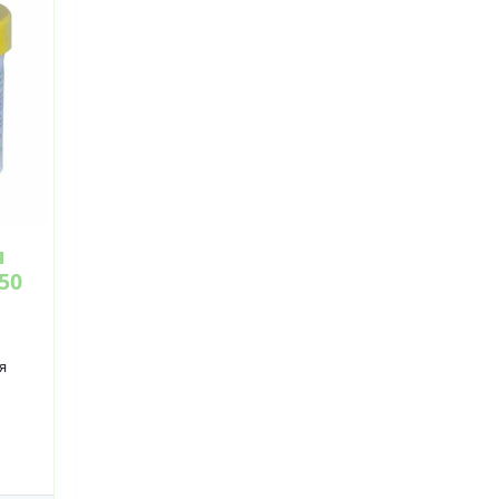
я
50
я