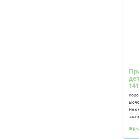
Пр
де
141
Коро
Біоло
Не є
засто
0грн