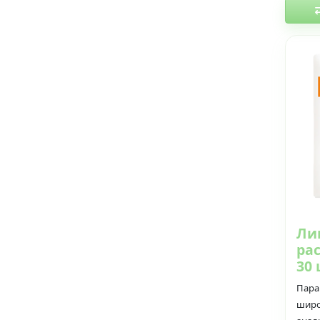
Ли
ра
30
Пара
широ