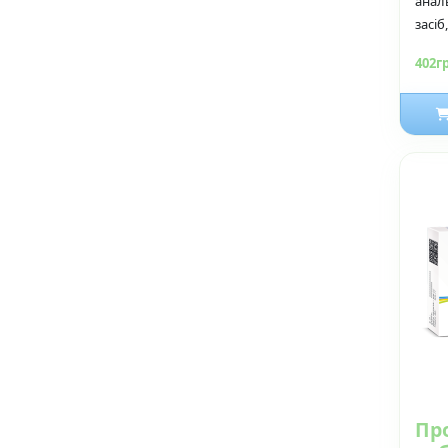
анал
засіб,
402г
Пр