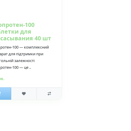
опротен-100
блетки для
ссасывания 40 шт
ротен-100 — комплексний
арат для підтримки при
гольній залежності
ротен-100 — це ..
рн.