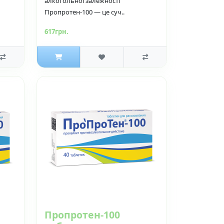
алкогольної залежності
Пропротен-100 — це суч..
617грн.
Пропротен-100