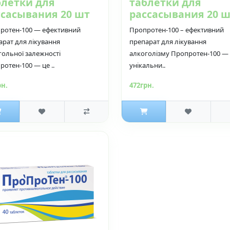
блетки для
таблетки для
ссасывания 20 шт
рассасывания 20 
ротен-100 — ефективний
Пропротен-100 – ефективний
арат для лікування
препарат для лікування
гольної залежності
алкоголізму Пропротен-100 —
ротен-100 — це ..
унікальни..
рн.
472грн.