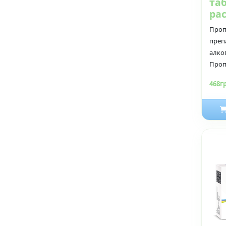
та
ра
Проп
преп
алко
Проп
468г