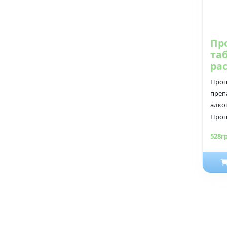
Пр
та
ра
Проп
преп
алко
Проп
528г