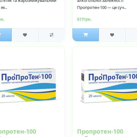
ьгетик та жарознижувальний
алкогольної залежності
 як..
Пропротен-100 — це суч..
рн.
617грн.
опротен-100
Пропротен-100