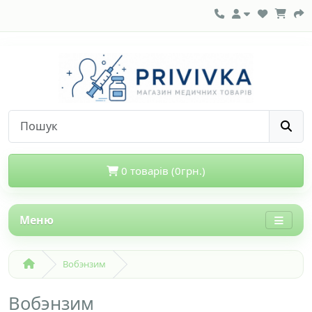
0 товарів (0грн.)
Меню
Вобэнзим
Вобэнзим