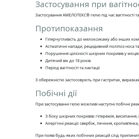
Застосування при вагітнос
Застосування АМЕЛОТЕКС® гелю під час вагітності т
Протипоказання
Гіперчутливість до мелоксикаму або інших ком
Астматичні напади, рецидивний поліпоз носа т
Порушення цілісності шкірних покривів у місця
Дитячий вік до 18 років
Період вагітності та лактації
З обережністю застосовують при гастритах, виразках 
Побічні дії
При застосуванні гелю можливі наступні побічні реак
З боку шкірних покривів: гіперемія, висипання
Алергічні реакції: свербіж, печіння, кропив’янк
При появі будь-яких побічних реакцій слід припинит