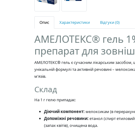
Опис
Характеристики
Відгуки (0)
АМЕЛОТЕКС® гель 1
препарат для зовні
АМЕЛОТЕКС® гель є сучасним лікарським засобом, щ
унікальній формулі та активній речовині – мелокси
м'язів.
Склад
На 1 г гелю припадає:
Діючий компонент:
мелоксикам (в перерахунк
Допоміжні речовини:
етанол (спирт етиловий 
(запах квітів), очищена вода.