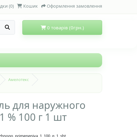
дки (0)
Кошик
Оформлення замовлення
0 товарів (0грн.)
Амелотекс
ль для наружного
 % 100 г 1 шт
uzhnogo_primeneniya_1_100_g_1_sht