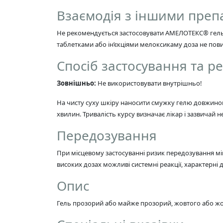
Взаємодія з іншими пре
Не рекомендується застосовувати АМЕЛОТЕКС® гель 
таблетками або ін’єкціями мелоксикаму доза не пов
Спосіб застосування та 
Зовнішньо:
Не використовувати внутрішньо!
На чисту суху шкіру наносити смужку гелю довжиною
хвилин. Тривалість курсу визначає лікар і зазвичай 
Передозування
При місцевому застосуванні ризик передозування мі
високих дозах можливі системні реакції, характерні
Опис
Гель прозорий або майже прозорий, жовтого або жов