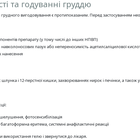
ті та годуванні груддю
а грудного вигодовування є протипоказаним. Перед застосуванням нео
понентів препарату (у тому числі до інших НПВП)
а навколоносових пазух або непереносимість ацетилсаліцилової кисл
х нанесення
шлунка і 12-перстної кишки, захворюваннях нирок і печінки, а також у 
ції:
, шелушення, фотосенсибілізація
а, багатоформна еритема, системні анафілактичні реакції
и використання гелю і звернутися до лікаря.