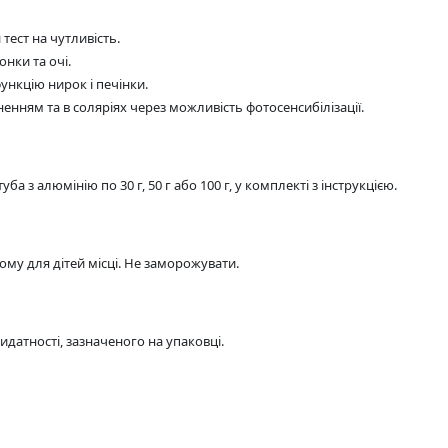
ест на чутливість.
онки та очі.
нкцію нирок і печінки.
нням та в соляріях через можливість фотосенсибілізації.
 з алюмінію по 30 г, 50 г або 100 г, у комплекті з інструкцією.
ому для дітей місці. Не заморожувати.
идатності, зазначеного на упаковці.