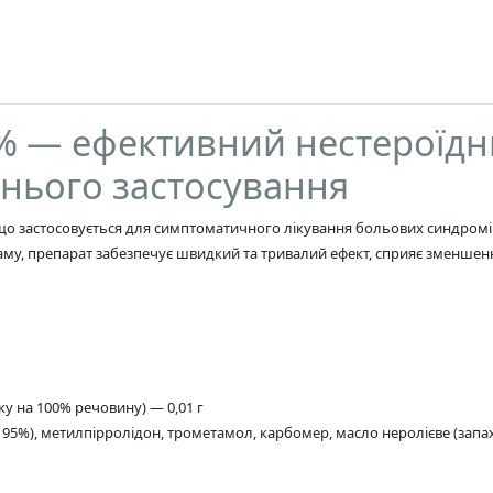
% — ефективний нестероїдн
шнього застосування
о застосовується для симптоматичного лікування больових синдромів 
каму, препарат забезпечує швидкий та тривалий ефект, сприяє зменше
у на 100% речовину) — 0,01 г
95%), метилпірролідон, трометамол, карбомер, маслo неролієве (запах