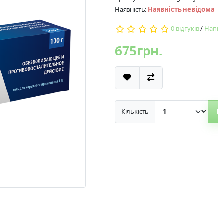
Наявність:
Наявність невідома
0 відгуків
/
Напи
675грн.
Кількість