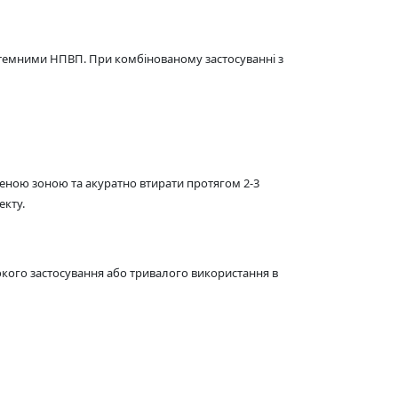
стемними НПВП. При комбінованому застосуванні з
еною зоною та акуратно втирати протягом 2-3
екту.
окого застосування або тривалого використання в