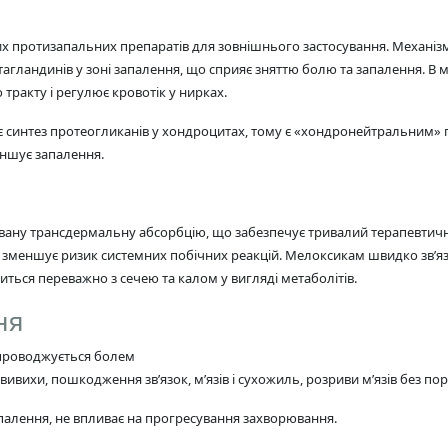
 протизапальних препаратів для зовнішнього застосування. Механізм 
агландинів у зоні запалення, що сприяє зняттю болю та запалення. В 
ракту і регулює кровотік у нирках.
 синтез протеогликанів у хондроцитах, тому є «хондронейтральним» 
еншує запалення.
вану трансдермальну абсорбцію, що забезпечує тривалий терапевтичн
о зменшує ризик системних побічних реакцій. Мелоксикам швидко зв’я
диться переважно з сечею та калом у вигляді метаболітів.
ня
упроводжується болем
ихи, пошкодження зв’язок, м’язів і сухожиль, розриви м’язів без пор
палення, не впливає на прогресування захворювання.