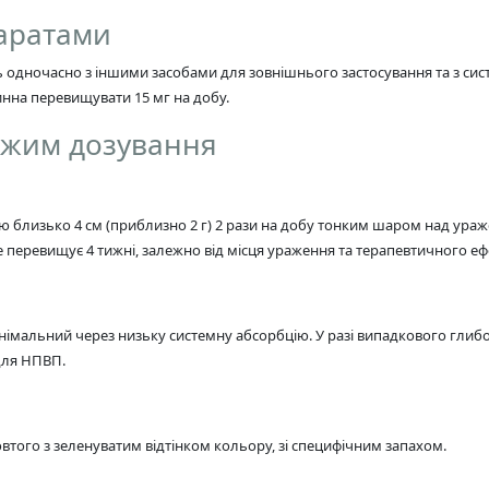
паратами
одночасно з іншими засобами для зовнішнього застосування та з си
инна перевищувати 15 мг на добу.
режим дозування
 близько 4 см (приблизно 2 г) 2 рази на добу тонким шаром над ураж
не перевищує 4 тижні, залежно від місця ураження та терапевтичного еф
німальний через низьку системну абсорбцію. У разі випадкового глиб
 для НПВП.
того з зеленуватим відтінком кольору, зі специфічним запахом.