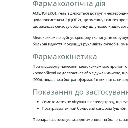
Фармакологічна дія
АМЕЛОТЕКС® гель відноситься до групи нестероїдних
циклооксигенази-2 (ЦОГ-2), що зменшує синтез прост
що захищає слизову оболонку шлунково-кишкового т
Мелоксикам не руйнує хрящову тканину, не порушує
больові відчуття, покращує рухливість суглобів і зм
Фармакокінетика
При місцевому нанесенні мелоксикам має пролонго
кровообікові не досягається або є дуже низькою, щ
(99%), піддається біотрансформації в печінці та виво
Показання до застосуван
Симптоматичне лікування остеоартрозу, що с
Посттравматичний больовий синдром (ушиби, вив
Препарат застосовується для зменшення болю та за