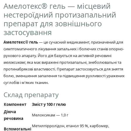
Амелотекс® гель — місцевий
нестероїдний протизапальний
препарат для зовнішнього
застосування
Амелотекс® гель
— це сучасний медикамент, призначений для
симптоматичного лікування запальних і болючих станів опорно-
рухового апарату. Його дія базується на активній речовині
мелоксикамі
, яка має виражені протизапальні, знеболювальні та
протинабрякові властивості. Препарат застосовується для зняття
болю, зменшення запалення та підвищення рухливості уражених
суглобів і м'яких тканин.
Склад препарату
Компонент
Зміст у 100 г гелю
Діюча
Мелоксикам — 1,0 г
речовина
Метилпірролідон, етанол 95 %, карбомер,
Вспомогальні