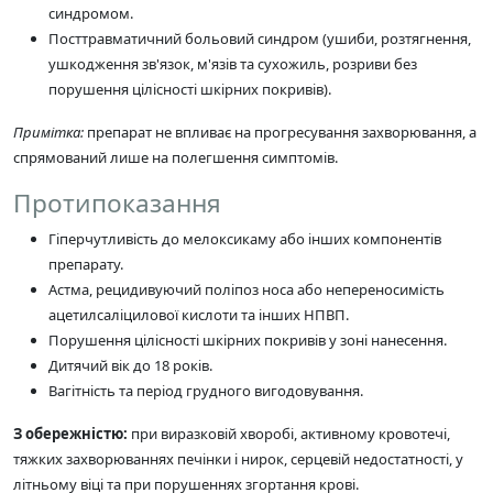
синдромом.
Посттравматичний больовий синдром (ушиби, розтягнення,
ушкодження зв'язок, м'язів та сухожиль, розриви без
порушення цілісності шкірних покривів).
Примітка:
препарат не впливає на прогресування захворювання, а
спрямований лише на полегшення симптомів.
Протипоказання
Гіперчутливість до мелоксикаму або інших компонентів
препарату.
Астма, рецидивуючий поліпоз носа або непереносимість
ацетилсаліцилової кислоти та інших НПВП.
Порушення цілісності шкірних покривів у зоні нанесення.
Дитячий вік до 18 років.
Вагітність та період грудного вигодовування.
З обережністю:
при виразковій хворобі, активному кровотечі,
тяжких захворюваннях печінки і нирок, серцевій недостатності, у
літньому віці та при порушеннях згортання крові.