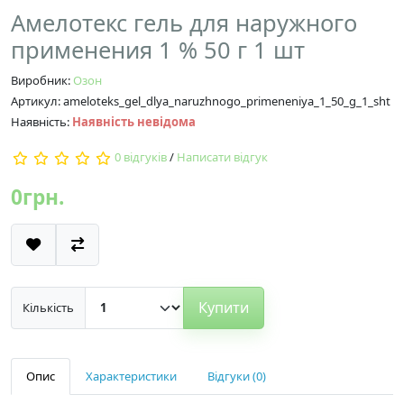
Амелотекс гель для наружного
применения 1 % 50 г 1 шт
Виробник:
Озон
Артикул: ameloteks_gel_dlya_naruzhnogo_primeneniya_1_50_g_1_sht
Наявність:
Наявність невідома
0 відгуків
/
Написати відгук
0грн.
Купити
Кількість
Опис
Характеристики
Відгуки (0)