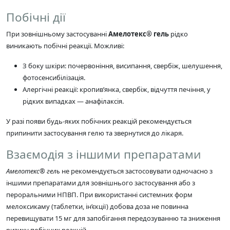
Побічні дії
При зовнішньому застосуванні
Амелотекс® гель
рідко
виникають побічні реакції. Можливі:
З боку шкіри: почервоніння, висипання, свербіж, шелушення,
фотосенсибілізація.
Алергічні реакції: кропив’янка, свербіж, відчуття печіння, у
рідких випадках — анафілаксія.
У разі появи будь-яких побічних реакцій рекомендується
припинити застосування гелю та звернутися до лікаря.
Взаємодія з іншими препаратами
Амелотекс® гель
не рекомендується застосовувати одночасно з
іншими препаратами для зовнішнього застосування або з
пероральними НПВП. При використанні системних форм
мелоксикаму (таблетки, ін’єкції) добова доза не повинна
перевищувати 15 мг для запобігання передозуванню та зниження
ризику побічних реакцій.