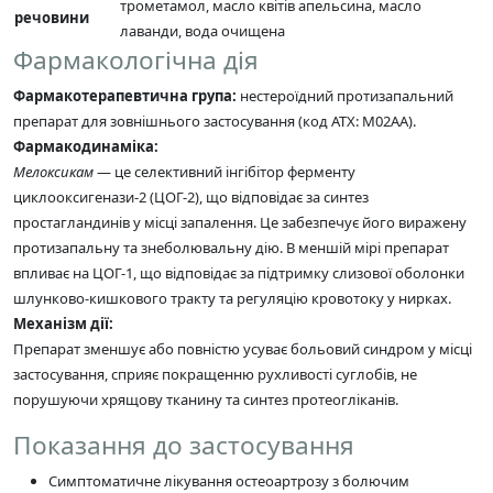
трометамол, масло квітів апельсина, масло
речовини
лаванди, вода очищена
Фармакологічна дія
Фармакотерапевтична група:
нестероїдний протизапальний
препарат для зовнішнього застосування (код ATX: М02АА).
Фармакодинаміка:
Мелоксикам
— це селективний інгібітор ферменту
циклооксигенази-2 (ЦОГ-2), що відповідає за синтез
простагландинів у місці запалення. Це забезпечує його виражену
протизапальну та знеболювальну дію. В меншій мірі препарат
впливає на ЦОГ-1, що відповідає за підтримку слизової оболонки
шлунково-кишкового тракту та регуляцію кровотоку у нирках.
Механізм дії:
Препарат зменшує або повністю усуває больовий синдром у місці
застосування, сприяє покращенню рухливості суглобів, не
порушуючи хрящову тканину та синтез протеогліканів.
Показання до застосування
Симптоматичне лікування остеоартрозу з болючим