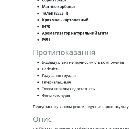
Магнію карбонат
Тальк (Е553iii)
Крохмаль картопляний
Е470
Ароматизатор натуральний м’ята
Е951
Протипоказання
Індивідуальна непереносимість компонентів
Вагітність
Годування груддю
Гіперкальціємія
Тяжка ниркова недостатність
Фенілкетонурія
Перед застосуванням рекомендується проконсультув
Опис
Ця біологічно активна добавка призначена для попо