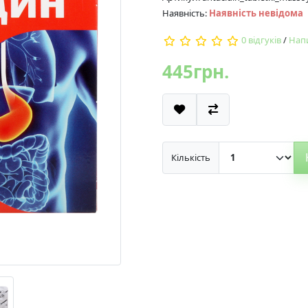
Наявність:
Наявність невідома
0 відгуків
/
Напи
445грн.
Кількість