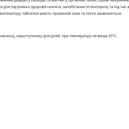
я для підтримки здоров’я скелета, запобігання остеопорозу та під час а
атизатору, таблетки мають приємний смак та легко засвоюються.
в місці, недоступному для дітей, при температурі не вище 25°С.