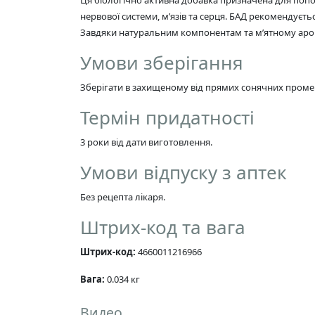
нервової системи, м’язів та серця. БАД рекомендуєтьс
Завдяки натуральним компонентам та м’ятному аром
Умови зберігання
Зберігати в захищеному від прямих сонячних промені
Термін придатності
3 роки від дати виготовлення.
Умови відпуску з аптек
Без рецепта лікаря.
Штрих-код та вага
Штрих-код:
4660011216966
Вага:
0.034 кг
Видео