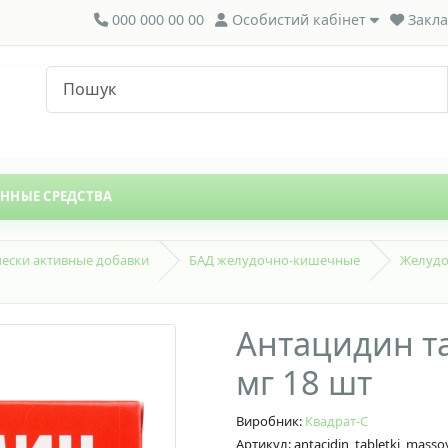
000 000 00 00
Особистий кабінет
Закла
ЕННЫЕ СРЕДСТВА
ески активные добавки
БАД желудочно-кишечные
Желудо
Антацидин т
мг 18 шт
Виробник:
Квадрат-С
Артикул: antacidin_tabletki_mass