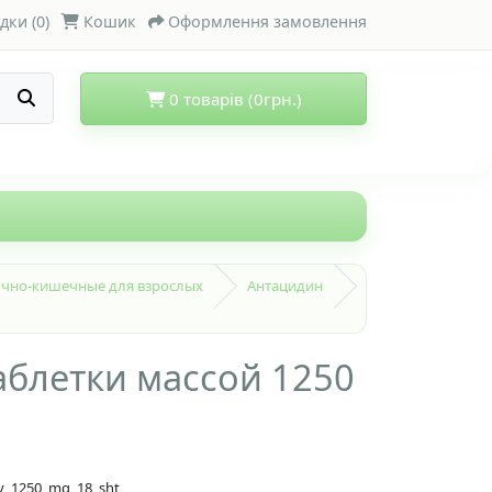
дки (0)
Кошик
Оформлення замовлення
0 товарів (0грн.)
чно-кишечные для взрослых
Антацидин
аблетки массой 1250
oy_1250_mg_18_sht