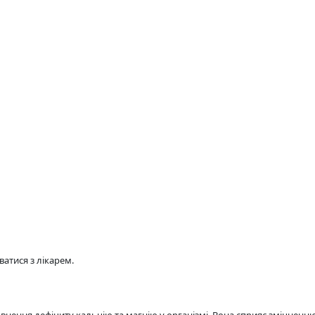
атися з лікарем.
внення дефіциту кальцію та магнію у організмі. Вона сприяє зміцненн