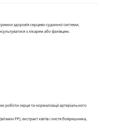
дтримки здоров’я серцево-судинної системи,
сультуватися з лікарем або фахівцем.
ю роботи серця та нормалізації артеріального
ітамін РР), екстракт квітів і листя бояришника,