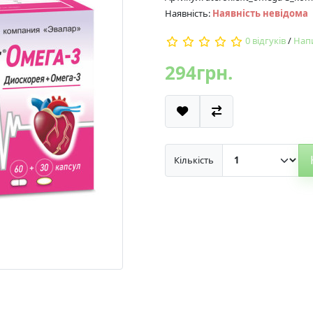
Наявність:
Наявність невідома
0 відгуків
/
Напи
294грн.
Кількість