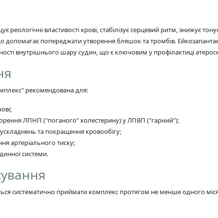
реологічні властивості крові, стабілізує серцевий ритм, знижує тону
що допомагає попереджати утворення бляшок та тромбів. Ейкозапантає
ості внутрішнього шару судин, що є ключовим у профілактиці атерос
ня
омплекс" рекомендована для:
ові;
орення ЛПНП ("поганого" холестерину) у ЛПВП ("гарний");
ускладнень та покращення кровообігу;
ння артеріального тиску;
динної системи.
сування
ся систематично приймати комплекс протягом не менше одного місяц