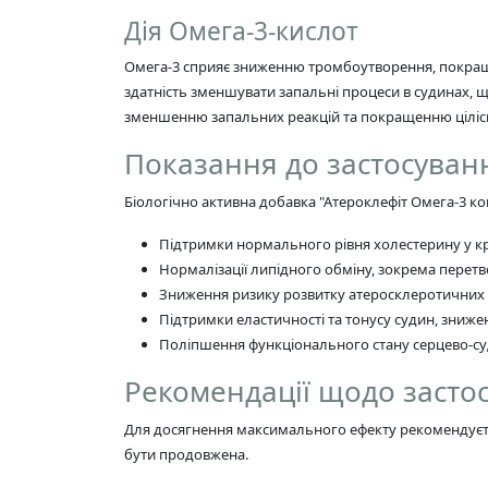
Дія Омега-3-кислот
Омега-3 сприяє зниженню тромбоутворення, покращує 
здатність зменшувати запальні процеси в судинах, 
зменшенню запальних реакцій та покращенню цілісн
Показання до застосуван
Біологічно активна добавка "Атероклефіт Омега-3 к
Підтримки нормального рівня холестерину у кр
Нормалізації липідного обміну, зокрема перетв
Зниження ризику розвитку атеросклеротичних 
Підтримки еластичності та тонусу судин, зниже
Поліпшення функціонального стану серцево-су
Рекомендації щодо засто
Для досягнення максимального ефекту рекомендуєть
бути продовжена.