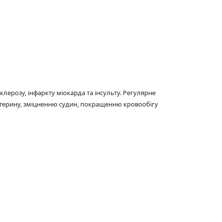
ерозу, інфаркту міокарда та інсульту. Регулярне
естерину, зміцненню судин, покращенню кровообігу