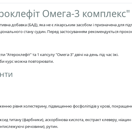
роклефіт Омега-3 комплекс"
тивна добавка (БАД), яка не є лікарським засобом і призначена для пі
ціонального стану судин. Перед застосуванням рекомендується прокон
"Атероклефіт" та 1 капсулу "Омега-3" двічі на день під час їжі.
реби курс можна повторювати.
енти
женню рівня холестерину, підвищенню фосфоліпідів у крові, покращенн
сид титану (фарбники), аскорбінова кислота, екстракт клеверу, ніацин (в
антислежуючі речовини), рутин.