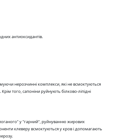
одних антиоксидантів.
рмуючи нерозчинні комплекси, які не всмоктуються
Крім того, сапоніни руйнують білково-ліпідні
поганого" у "гарний", руйнуванню жирових
поненти клеверу всмоктуються у кров і допомагають
лерозу.