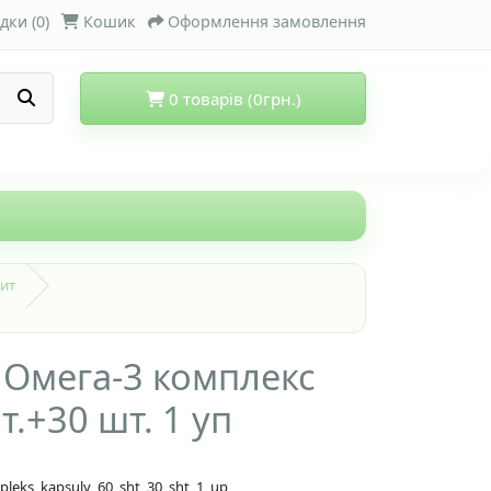
дки (0)
Кошик
Оформлення замовлення
0 товарів (0грн.)
ит
 Омега-3 комплекс
.+30 шт. 1 уп
pleks_kapsuly_60_sht_30_sht_1_up