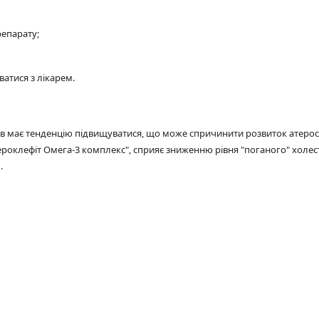
репарату;
атися з лікарем.
ів має тенденцію підвищуватися, що може спричинити розвиток атероскл
тероклефіт Омега-3 комплекс", сприяє зниженню рівня "поганого" хол
.