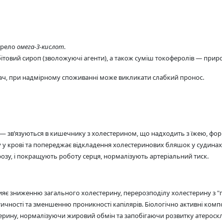
жерело
омега-3-кислот
.
бітовий сироп (зволожуючі агенти), а також суміш токоферолів — прир
ач, при надмірному споживанні може викликати слабкий пронос.
 — зв’язуються в кишечнику з холестерином, що надходить з їжею, фо
 у крові та попереджає відкладення холестеринових бляшок у судинах. 
зу, і покращують роботу серця, нормалізують артеріальний тиск.
ияє зниженню загального холестерину, перерозподілу холестерину з "
стичності та зменшенню проникності капілярів. Біологічно активні ком
ерину, нормалізуючи жировий обмін та запобігаючи розвитку атероск