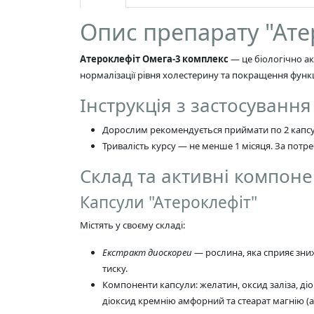
Опис препарату "Ате
Атероклефіт Омега-3 комплекс
— це біологічно ак
нормалізації рівня холестерину та покращення функ
Інструкція з застосування
Дорослим рекомендується приймати по 2 капсули 
Тривалість курсу — не менше 1 місяця. За пот
Склад та активні компон
Капсули "Атероклефіт"
Містять у своєму складі:
Екстракт диоскореи
— рослина, яка сприяє зни
тиску.
Компоненти капсули: желатин, оксид заліза, діок
діоксид кремнію амфорний та стеарат магнію (