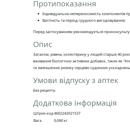
Протипоказання
Індивідуальна непереносимість компонентів п
Вагітність та період грудного вигодовування;
Перед застосуванням рекомендується проконсультув
Опис
Загалом, рівень холестерину у людей старше 40 рок
вживання біологічно активних добавок, таких як "А
та зменшенню ризику серцево-судинних ускладнень
Умови відпуску з аптек
Без рецепта.
Додаткова інформація
Штрих-код
4602242021537
Вага
0.090 кг