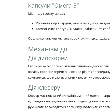
Капсули "Омега-3"
Містять у своєму складі:
Риб’ячий жир з сардин, хамси та скумбрії — д
Компоненти капсули: желатин, гліцерин та сор
Оболонка капсули містить сорбитол — підсолоджув
Механізм дії
Дія диоскореи
Сапоніни — біологічно активні речовини диоскореи
назад у кров. Це сприяє зниженню рівня холестерину
комплекси, що можуть сприяти розвитку атеросклеро
Дія клеверу
Клевер має помірний гиполіпідемічний ефект — спр
відкладень на судинних стінках, підвищенню їх ела
руйнувати та виводити з організму молекули холест