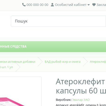
000 000 00 00
Особистий кабінет
Закла
ЕННЫЕ СРЕДСТВА
ески активные добавки
БАД рыбий жир и омега
Атероклеф
 шт. 1 уп
Атероклефит
капсулы 60 шт
Виробник:
Эвалар ЗАО
Артикул: ateroklefit_omega-3_kom