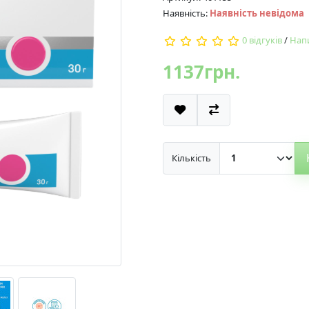
Наявність:
Наявність невідома
0 відгуків
/
Напи
1137грн.
Кількість