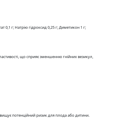
т 0,1 г; Натрію гідроксид 0,25 г; Диметикон 1 г;
властивості, що сприяє зменшенню гнійних везикул,
еревищує потенційний ризик для плода або дитини.