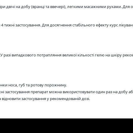
ри двічі на добу (вранці та ввечері), легкими масажними рухами. Для
4 тижні застосування. Для досягнення стабільного ефекту курс лікува
 У разі випадкового потрапляння великої кількості гелю на шкіру ре
онки носа, губ та ротову порожнину.
ні застосування препарат можна використовувати один раз на добу а
відновити застосування у рекомендованій дозі.