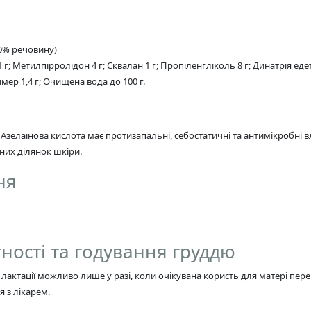
00% речовину)
г; Метилпірролідон 4 г; Сквалан 1 г; Пропіленгліколь 8 г; Динатрія едета
мер 1,4 г; Очищена вода до 100 г.
Азелаїнова кислота має протизапальні, себостатичні та антимікробні 
них ділянок шкіри.
ня
тності та годування груддю
од лактації можливо лише у разі, коли очікувана користь для матері п
 з лікарем.