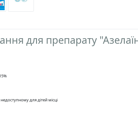
вання для препарату "Азелаї
 15%
 недоступному для дітей місці