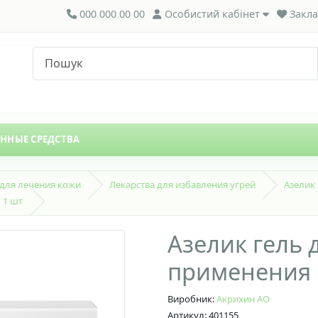
000 000 00 00
Особистий кабінет
Закла
ЕННЫЕ СРЕДСТВА
 для лечения кожи
Лекарства для избавления угрей
Азелик
 1 шт
Азелик гель 
применения 1
Виробник:
Акрихин АО
Артикул: 401155