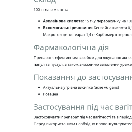
100 г гелю містять:
Азелаїнова кислота:
15 г (у перерахунку на 1
Вспомогальні речовини:
Бензойна кислота 0,1 
Макрогол цетостеарат 1,4 г; Карбомер інтерполі
Фармакологічна дія
Препарат є ефективним засобом для лікування акне. 
папул та пустул, а також зниженню запалення ураже
Показання до застосуван
Актуальна угрівна висипка (acne vulgaris)
Розацеа
Застосування під час вагі
Застосовувати препарат під час вагітності та в пері
Перед використанням необхідно проконсультуватися