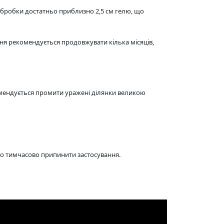
 обробки достатньо приблизно 2,5 см гелю, що
ння рекомендується продовжувати кілька місяців,
комендується промити уражені ділянки великою
бо тимчасово припинити застосування.