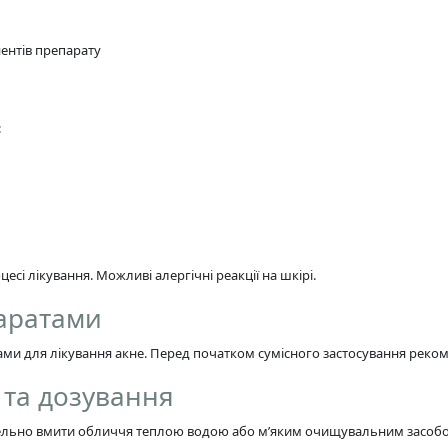
ентів препарату
:
сі лікування. Можливі алергічні реакції на шкірі.
паратами
ами для лікування акне. Перед початком сумісного застосування реком
с та дозування
ельно вмити обличчя теплою водою або м’яким очищувальним засобо