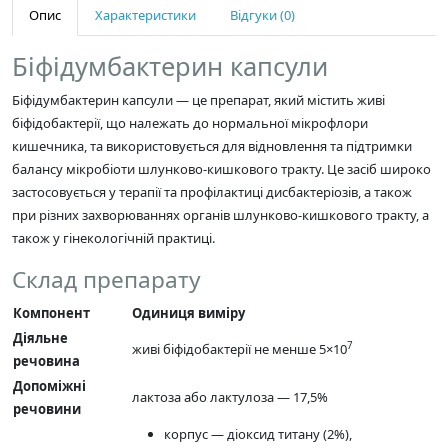
Опис
Характеристики
Відгуки (0)
Біфідумбактерин капсули
Біфідумбактерин капсули — це препарат, який містить живі
біфідобактерії, що належать до нормальної мікрофлори
кишечника, та використовується для відновлення та підтримки
балансу мікробіоти шлунково-кишкового тракту. Це засіб широко
застосовується у терапії та профілактиці дисбактеріозів, а також
при різних захворюваннях органів шлунково-кишкового тракту, а
також у гінекологічній практиці.
Склад препарату
Компонент
Одиниця виміру
Діяльне
7
живі біфідобактерії не менше 5×10
речовина
Допоміжні
лактоза або лактулоза — 17,5%
речовини
корпус — діоксид титану (2%),