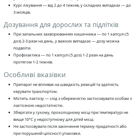
Курс лікування — від 2 до 4 тижнів, у складних випадках — до
3 місяців.
Дозування для дорослих та підлітків
При запальних захворюваннях кишечника — по 1 капсулі (5
доз) 2-3 рази на день, у важких випадках — дозу можна
подвоїти.
Профілактика — по 1 капсулі (5 доз) 1-2 рази на день
протягом 1-2 тижнів.
Особливі вказівки
Препарат не впливає на швидкість реакцій та здатність
керувати транспортом.
Містить лактозу — слід з обережністю застосовувати особам з
лактозною недостатністю.
Зберігати у сухому, прохолодному місці при температурі не
вище 10°C у недоступному для дітей місці.
Не застосовувати після закінчення терміну придатності або
при порушеній цілісності упаковки.