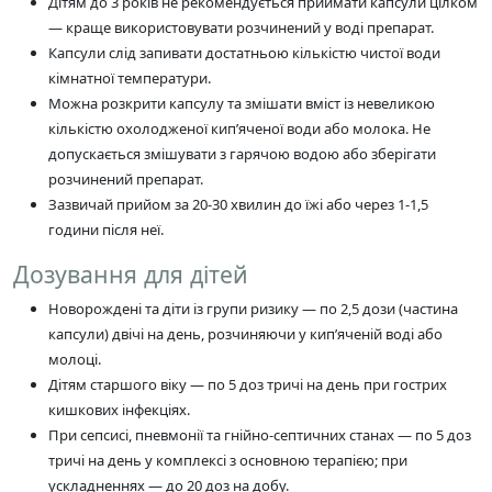
Дітям до 3 років не рекомендується приймати капсули цілком
— краще використовувати розчинений у воді препарат.
Капсули слід запивати достатньою кількістю чистої води
кімнатної температури.
Можна розкрити капсулу та змішати вміст із невеликою
кількістю охолодженої кип’яченої води або молока. Не
допускається змішувати з гарячою водою або зберігати
розчинений препарат.
Зазвичай прийом за 20-30 хвилин до їжі або через 1-1,5
години після неї.
Дозування для дітей
Новорождені та діти із групи ризику — по 2,5 дози (частина
капсули) двічі на день, розчиняючи у кип’яченій воді або
молоці.
Дітям старшого віку — по 5 доз тричі на день при гострих
кишкових інфекціях.
При сепсисі, пневмонії та гнійно-септичних станах — по 5 доз
тричі на день у комплексі з основною терапією; при
ускладненнях — до 20 доз на добу.