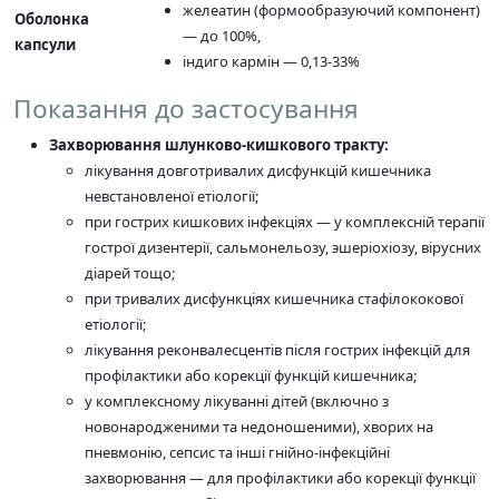
желеатин (формообразуючий компонент)
Оболонка
— до 100%,
капсули
індиго кармін — 0,13-33%
Показання до застосування
Захворювання шлунково-кишкового тракту:
лікування довготривалих дисфункцій кишечника
невстановленої етіології;
при гострих кишкових інфекціях — у комплексній терапії
гострої дизентерії, сальмонельозу, эшеріохіозу, вірусних
діарей тощо;
при тривалих дисфункціях кишечника стафілококової
етіології;
лікування реконвалесцентів після гострих інфекцій для
профілактики або корекції функцій кишечника;
у комплексному лікуванні дітей (включно з
новонародженими та недоношеними), хворих на
пневмонію, сепсис та інші гнійно-інфекційні
захворювання — для профілактики або корекції функції