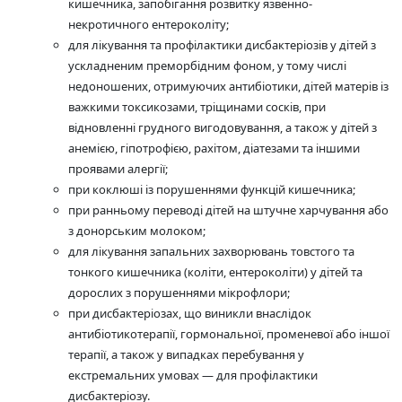
кишечника, запобігання розвитку язвенно-
некротичного ентероколіту;
для лікування та профілактики дисбактеріозів у дітей з
ускладненим преморбідним фоном, у тому числі
недоношених, отримуючих антибіотики, дітей матерів із
важкими токсикозами, тріщинами сосків, при
відновленні грудного вигодовування, а також у дітей з
анемією, гіпотрофією, рахітом, діатезами та іншими
проявами алергії;
при коклюші із порушеннями функцій кишечника;
при ранньому переводі дітей на штучне харчування або
з донорським молоком;
для лікування запальних захворювань товстого та
тонкого кишечника (коліти, ентероколіти) у дітей та
дорослих з порушеннями мікрофлори;
при дисбактеріозах, що виникли внаслідок
антибіотикотерапії, гормональної, променевої або іншої
терапії, а також у випадках перебування у
екстремальних умовах — для профілактики
дисбактеріозу.