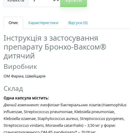
Опис
Характеристики
Відгуки (0)
Інструкція з застосування
препарату Бронхо-Ваксом®
дитячий
Виробник
ОМ Фарма, Швейцарія
Склад
Одна капсула містить:
Діючий компонент:
лиофілізат бактеріальних лізатів (Haemophilus
influenzae, Streptococcus pneumoniae, Klebsiella pneumoniae,
Klebsiella ozaenae, Staphylococcus aureus, Streptococcus pyogenes,
Streptococcus viridans, Moraxella catarrhalis) – 3,50 мг у формі
стандартизованого ОМ-85 лиофілізату* – 20,00 мг.