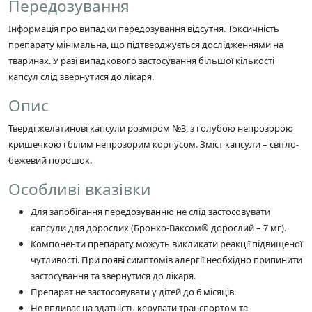
Передозування
Інформація про випадки передозування відсутня. Токсичність
препарату мінімальна, що підтверджується дослідженнями на
тваринах. У разі випадкового застосування більшої кількості
капсул слід звернутися до лікаря.
Опис
Тверді желатинові капсули розміром №3, з голубою непрозорою
кришечкою і білим непрозорим корпусом. Зміст капсули – світло-
бежевий порошок.
Особливі вказівки
Для запобігання передозуванню не слід застосовувати
капсули для дорослих (Бронхо-Ваксом® дорослий – 7 мг).
Компоненти препарату можуть викликати реакції підвищеної
чутливості. При появі симптомів алергії необхідно припинити
застосування та звернутися до лікаря.
Препарат не застосовувати у дітей до 6 місяців.
Не впливає на здатність керувати транспортом та