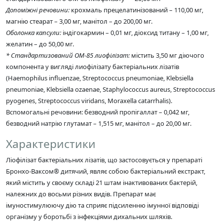
Допоміжні речовини:
крохмаль прецелатинізований – 110,00 мг,
магнію стеарат – 3,00 мг, манітол – до 200,00 мг.
Оболонка капсули:
індігокармин – 0,01 мг, діоксид титану – 1,00 мг,
желатин – до 50,00 мг.
* Стандартизований ОМ-85 лиофілізат:
містить 3,50 мг діючого
компонента у вигляді лиофілізату бактеріальних лізатів
(Haemophilus influenzae, Streptococcus pneumoniae, Klebsiella
pneumoniae, Klebsiella ozaenae, Staphylococcus aureus, Streptococcus
pyogenes, Streptococcus viridans, Moraxella catarrhalis).
Вспомогальні речовини: безводний пропігаллат – 0,042 мг,
безводний натрію глутамат – 1,515 мг, манітол – до 20,00 мг.
Характеристики
Ліофілізат бактеріальних лізатів, що застосовується у препараті
Бронхо-Ваксом® дитячий, являє собою бактеріальний екстракт,
який містить у своєму складі 21 штам інактивованих бактерій,
належних до восьми різних видів. Препарат має
імуностимулюючу дію та сприяє підсиленню імунної відповіді
організму у боротьбі з інфекціями дихальних шляхів.