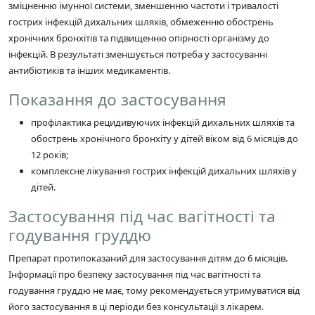
зміцненню імунної системи, зменшенню частоти і тривалості
гострих інфекцій дихальних шляхів, обмеженню обострень
хронічних бронхітів та підвищенню опірності організму до
інфекцій. В результаті зменшується потреба у застосуванні
антибіотиків та інших медикаментів.
Показання до застосування
профілактика рецидивуючих інфекцій дихальних шляхів та
обострень хронічного бронхіту у дітей віком від 6 місяців до
12 років;
комплексне лікування гострих інфекцій дихальних шляхів у
дітей.
Застосування під час вагітності та
годування груддю
Препарат протипоказаний для застосування дітям до 6 місяців.
Інформації про безпеку застосування під час вагітності та
годування груддю не має, тому рекомендується утримуватися від
його застосування в ці періоди без консультації з лікарем.