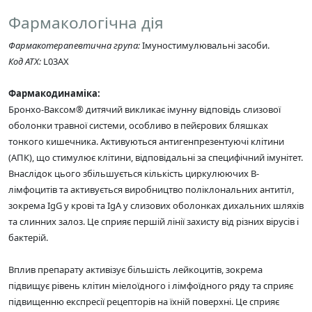
Фармакологічна дія
Фармакотерапевтична група:
Імуностимулювальні засоби.
Код АТХ:
L03АX
Фармакодинаміка:
Бронхо-Ваксом® дитячий викликає імунну відповідь слизової
оболонки травної системи, особливо в пейєрових бляшках
тонкого кишечника. Активуються антигенпрезентуючі клітини
(АПК), що стимулює клітини, відповідальні за специфічний імунітет.
Внаслідок цього збільшується кількість циркулюючих В-
лімфоцитів та активується виробництво поліклональних антитіл,
зокрема IgG у крові та IgA у слизових оболонках дихальних шляхів
та слинних залоз. Це сприяє першій лінії захисту від різних вірусів і
бактерій.
Вплив препарату активізує більшість лейкоцитів, зокрема
підвищує рівень клітин міелоїдного і лімфоїдного ряду та сприяє
підвищенню експресії рецепторів на їхній поверхні. Це сприяє