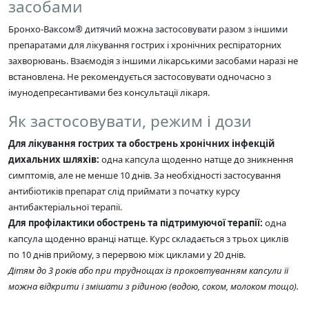
засобами
Бронхо-Ваксом® дитячий можна застосовувати разом з іншими
препаратами для лікування гострих і хронічних респіраторних
захворювань. Взаємодія з іншими лікарськими засобами наразі не
встановлена. Не рекомендується застосовувати одночасно з
імунодепресантивами без консультації лікаря.
Як застосовувати, режим і дози
Для лікування гострих та обострень хронічних інфекцій
дихальних шляхів:
одна капсула щоденно натще до зникнення
симптомів, але не менше 10 днів. За необхідності застосування
антибіотиків препарат слід приймати з початку курсу
антибактеріальної терапії.
Для профілактики обострень та підтримуючої терапії:
одна
капсула щоденно вранці натще. Курс складається з трьох циклів
по 10 днів прийому, з перервою між циклами у 20 днів.
Дітям до 3 років або при труднощах із проковтуванням капсули її
можна відкрити і змішати з рідиною (водою, соком, молоком тощо).