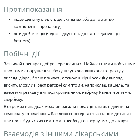
Протипоказання
підвищена чутливість до активних або допоміжних
компонентів препарату;
діти до 6 місяців (через відсутність достатніх даних про
безпеку).
Побічні дії
Зазвичай препарат добре переноситься. Найчастішими побічними
проявами є порушення з боку шлунково-кишкового тракту у
вигляді діареї, болю в животі, а також шкірні реакції у вигляді
висипу. Можливі респіраторні симптоми, наприклад, кашель, та
алергічні реакції у вигляді кропив'янки, набряку Квінке, еритеми,
свербежу.
В окремих випадках можливі загальні реакції, такі як підвищена
температура, слабкість. Важливо спостерігати за станом дитини і
при появі будь-яких симптомів необхідно звернутися до лікаря.
Взаємодія з іншими лікарськими