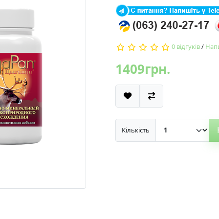
0 відгуків
/
Напи
1409грн.
Кількість