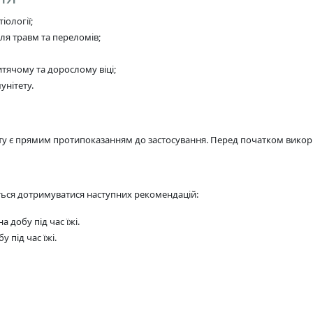
іології;
сля травм та переломів;
тячому та дорослому віці;
унітету.
ту є прямим протипоказанням до застосування. Перед початком викори
ься дотримуватися наступних рекомендацій:
на добу під час їжі.
у під час їжі.