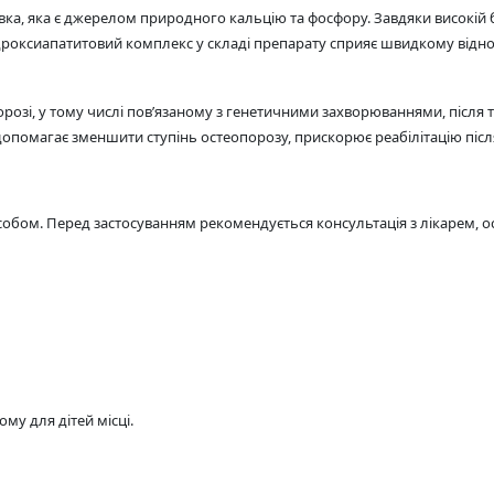
а, яка є джерелом природного кальцію та фосфору. Завдяки високій бі
гідроксиапатитовий комплекс у складі препарату сприяє швидкому відн
озі, у тому числі пов’язаному з генетичними захворюваннями, після т
помагає зменшити ступінь остеопорозу, прискорює реабілітацію після т
засобом. Перед застосуванням рекомендується консультація з лікарем,
му для дітей місці.