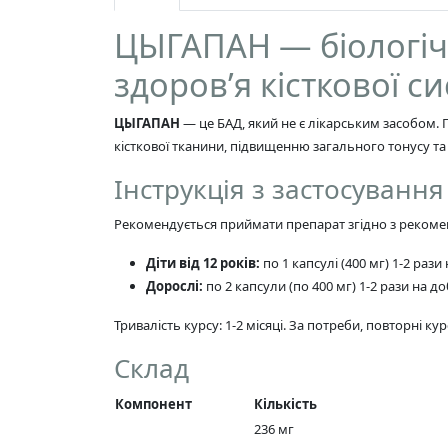
ЦЫГАПАН — біологічн
здоров’я кісткової с
ЦЫГАПАН
— це БАД, який не є лікарським засобом.
кісткової тканини, підвищенню загального тонусу т
Інструкція з застосування
Рекомендується приймати препарат згідно з рекоме
Діти від 12 років:
по 1 капсулі (400 мг) 1-2 рази 
Дорослі:
по 2 капсули (по 400 мг) 1-2 рази на доб
Тривалість курсу: 1-2 місяці. За потреби, повторні к
Склад
Компонент
Кількість
236 мг