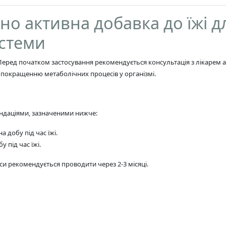
о активна добавка до їжі д
истеми
 Перед початком застосування рекомендується консультація з лікарем 
а покращенню метаболічних процесів у організмі.
ндаціями, зазначеними нижче:
на добу під час їжі.
у під час їжі.
урси рекомендується проводити через 2-3 місяці.