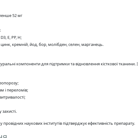
 менше 52 мг
:
D3, E, PP, H;
, цинк, кремній, йод, бор, молібден, селен, марганець.
альні компоненти для підтримки та відновлення кісткової тканини. З
теопорозу;
м і переломів;
витривалості;
 захисті.
у провідних наукових інститутів підтверджує ефективність препарату.
ня