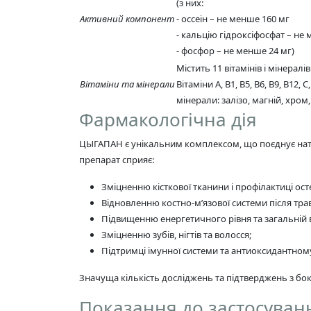
(з них:
Активний компонент
- оссеін – не менше 160 мг
- кальцію гідроксіфосфат – не
- фосфор – не менше 24 мг)
Містить 11 вітамінів і мінералів
Вітаміни та мінерали
Вітаміни А, В1, В5, В6, В9, В12, C, 
мінерали: залізо, магній, хром
Фармакологічна дія
ЦЫГАПАН є унікальним комплексом, що поєднує натур
препарат сприяє:
Зміцненню кісткової тканини і профілактиці ос
Відновленню костно-м’язової системи після трав
Підвищенню енергетичного рівня та загальній 
Зміцненню зубів, нігтів та волосся;
Підтримці імунної системи та антиоксидантному
Значуща кількість досліджень та підтверджень з бок
Показання до застосуван