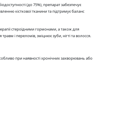
одоступності (до 75%), препарат забезпечує
овленню кісткової тканини та підтримує баланс
ерапії стероїдними гормонами, а також для
равм і переломів, зміцнює зуби, нігті та волосся.
 особливо при наявності хронічних захворювань або