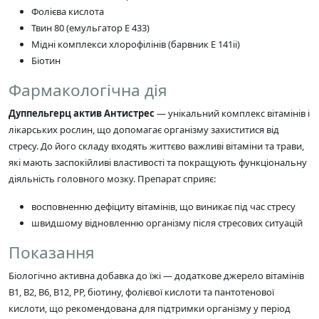
Фолієва кислота
Твин 80 (емульгатор Е 433)
Мідні комплекси хлорофілінів (барвник Е 141ii)
Біотин
Фармакологічна дія
Дуппельгерц актив Антистрес
— унікальний комплекс вітамінів і
лікарських рослин, що допомагає організму захиститися від
стресу. До його складу входять життєво важливі вітаміни та трави,
які мають заспокійливі властивості та покращують функціональну
діяльність головного мозку. Препарат сприяє:
восповненню дефіциту вітамінів, що виникає під час стресу
швидшому відновленню організму після стресових ситуацій
Показання
Біологічно активна добавка до їжі — додаткове джерело вітамінів
В1, В2, В6, В12, РР, біотину, фолієвої кислоти та пантотенової
кислоти, що рекомендована для підтримки організму у період