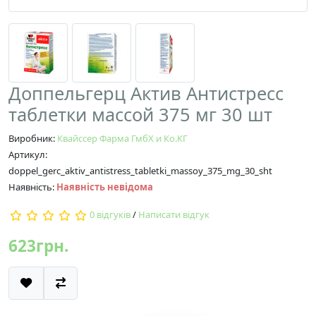
Доппельгерц Актив Антистресс
таблетки массой 375 мг 30 шт
Виробник:
Квайссер Фарма ГмбХ и Ко.КГ
Артикул:
doppel_gerc_aktiv_antistress_tabletki_massoy_375_mg_30_sht
Наявність:
Наявність невідома
0 відгуків
/
Написати відгук
623грн.