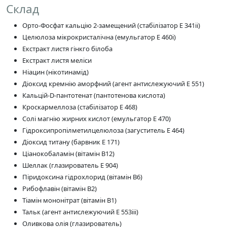
Склад
Орто-Фосфат кальцію 2-замещений (стабілізатор Е 341ii)
Целюлоза мікрокристалічна (емульгатор Е 460i)
Екстракт листя гінкго білоба
Екстракт листя меліси
Ніацин (нікотинамід)
Діоксид кремнію аморфний (агент антислежуючий Е 551)
Кальцій-D-пантотенат (пантотенова кислота)
Кроскармеллоза (стабілізатор Е 468)
Солі магнію жирних кислот (емульгатор Е 470)
Гідроксипропілметилцелюлоза (загуститель Е 464)
Діоксид титану (барвник Е 171)
Ціанокобаламін (вітамін В12)
Шеллак (глазирователь Е 904)
Піридоксина гідрохлорид (вітамін В6)
Рибофлавін (вітамін В2)
Тіамін мононітрат (вітамін В1)
Тальк (агент антислежуючий Е 553iii)
Оливкова олія (глазирователь)