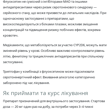
Флуоксетин не сумісний з інгібіторами МАО та іншими
антидепресантами через ризик серотонінового синдрому —
серйозного стану, що може призвести до летальних наслідків. При
одночасному застосуванні з препаратами, що
високоспеціалізуються з білками плазми, можливе зміщення
концентрацій та підвищення ризику побічних ефектів, зокрема
кровотеч.
Медікаменти, що метаболізуються за участю CYP2D6, можуть мати
змінений рівень у крові. Особливо важливо контролювати рівень
літію, фенитоїну та трициклічних антидепресантів при спільному
застосуванні.
Триптофан у комбінації з флуоксетином може підсилювати
серотонінергічний ефект. Вживання алкоголю категорично
заборонено під час лікування.
Як приймати та курс лікування
Препарат призначений для внутрішнього застосування. Стартова
доза — 20 мг один раз на добу, за потреби через 3–4 тижні