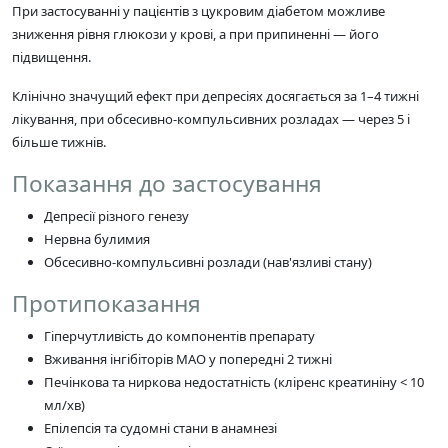
При застосуванні у пацієнтів з цукровим діабетом можливе
зниження рівня глюкози у крові, а при припиненні — його
підвищення.
Клінічно значущий ефект при депресіях досягається за 1–4 тижні
лікування, при обсесивно-компульсивних розладах — через 5 і
більше тижнів.
Показання до застосування
Депресії різного генезу
Нервна булимия
Обсесивно-компульсивні розлади (нав'язливі стану)
Протипоказання
Гіперчутливість до компонентів препарату
Вживання інгібіторів МАО у попередні 2 тижні
Печінкова та ниркова недостатність (кліренс креатиніну < 10
мл/хв)
Епілепсія та судомні стани в анамнезі