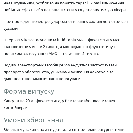
налаштуванням, особливо на початку терапії. У разі виникнення
побічних ефектів або погіршення стану слід звернутися до лікаря.
При проведенні електросудорожної терапії можливі довготривалі
судоми.
Інтервал між застосуванням інгібіторів МАО і флуоксетину має
становити не менше 2 тижнів, а між відміною флуоксетину і
початком застосування МАО — не менше 5 тижнів.
Водіям транспортних засобів рекомендується застосовувати
препарат з обережністю, уникаючи вживання алкоголю та
діяльності, що вимагає підвищеної уваги.
Форма випуску
Капсули по 20 мг флуоксетина, у блістерах або пластикових
контейнерах.
Умови зберігання
Зберігати у захищеному від світла місці при температурі не вище