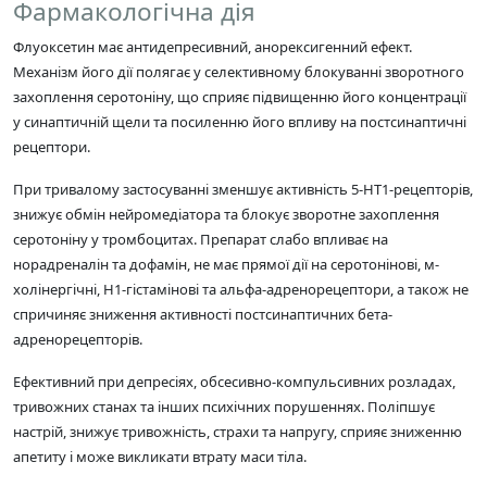
Фармакологічна дія
Флуоксетин має антидепресивний, анорексигенний ефект.
Механізм його дії полягає у селективному блокуванні зворотного
захоплення серотоніну, що сприяє підвищенню його концентрації
у синаптичній щели та посиленню його впливу на постсинаптичні
рецептори.
При тривалому застосуванні зменшує активність 5-НТ1-рецепторів,
знижує обмін нейромедіатора та блокує зворотне захоплення
серотоніну у тромбоцитах. Препарат слабо впливає на
норадреналін та дофамін, не має прямої дії на серотонінові, м-
холінергічні, Н1-гістамінові та альфа-адренорецептори, а також не
спричиняє зниження активності постсинаптичних бета-
адренорецепторів.
Ефективний при депресіях, обсесивно-компульсивних розладах,
тривожних станах та інших психічних порушеннях. Поліпшує
настрій, знижує тривожність, страхи та напругу, сприяє зниженню
апетиту і може викликати втрату маси тіла.