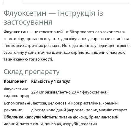
Флуоксетин — інструкція із
застосування
Флуоксетин
— це селективний інгібітор зворотного захоплення
серотоніну, що застосовується для лікування депресивних станів та
інших психіатричних розладів. Його дія полягає у підвищенні рівня
серотоніну у синаптичній щели, що сприяє поліпшенню настрою
та зниженню тривожності.
Склад препарату
Компонент
Кількість у 1 капсулі
Флуоксетина
22,4 мг (еквівалентно 20 мг флуоксетина)
гидрохлорид
Вспомогальні
Лактоза, целюлоза мікрокристалічна, кремній
речовини
діоксид колоїдний (аеросил), тальк, магнію стеарат
Оболонка капсули містить:
титана діоксид, бриллиантовий
чорний, патент синій, понсо 4R, азорубін, желатин