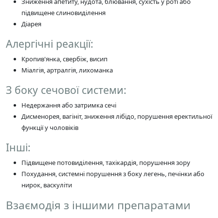
Зниження апетиту, нудота, блювання, сухість у роті або
підвищене слиновиділення
Діарея
Алергічні реакції:
Кропив'янка, свербіж, висип
Міалгія, артралгія, лихоманка
З боку сечової системи:
Недержання або затримка сечі
Дисменорея, вагініт, зниження лібідо, порушення еректильної
функції у чоловіків
Інші:
Підвищене потовиділення, тахікардія, порушення зору
Похудання, системні порушення з боку легень, печінки або
нирок, васкуліти
Взаємодія з іншими препаратами