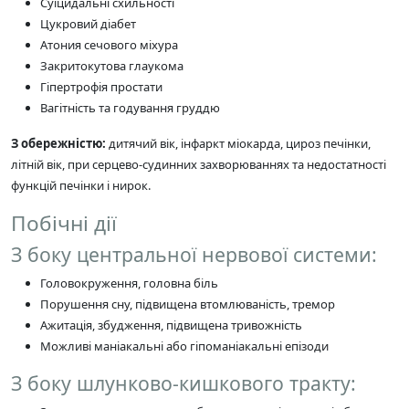
Суїцидальні схильності
Цукровий діабет
Атония сечового міхура
Закритокутова глаукома
Гіпертрофія простати
Вагітність та годування груддю
З обережністю:
дитячий вік, інфаркт міокарда, цироз печінки,
літній вік, при серцево-судинних захворюваннях та недостатності
функцій печінки і нирок.
Побічні дії
З боку центральної нервової системи:
Головокруження, головна біль
Порушення сну, підвищена втомлюваність, тремор
Ажитація, збудження, підвищена тривожність
Можливі маніакальні або гіпоманіакальні епізоди
З боку шлунково-кишкового тракту: