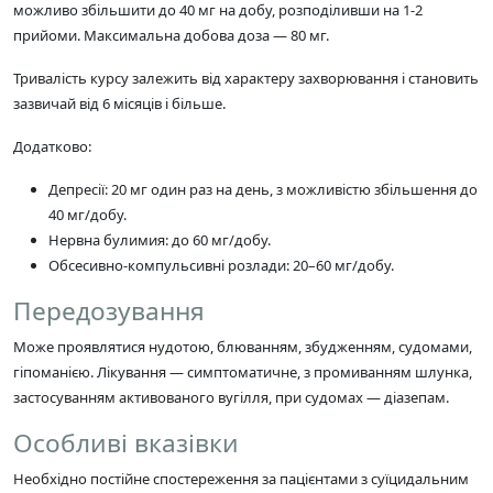
можливо збільшити до 40 мг на добу, розподіливши на 1-2
прийоми. Максимальна добова доза — 80 мг.
Тривалість курсу залежить від характеру захворювання і становить
зазвичай від 6 місяців і більше.
Додатково:
Депресії: 20 мг один раз на день, з можливістю збільшення до
40 мг/добу.
Нервна булимия: до 60 мг/добу.
Обсесивно-компульсивні розлади: 20–60 мг/добу.
Передозування
Може проявлятися нудотою, блюванням, збудженням, судомами,
гіпоманією. Лікування — симптоматичне, з промиванням шлунка,
застосуванням активованого вугілля, при судомах — діазепам.
Особливі вказівки
Необхідно постійне спостереження за пацієнтами з суїцидальним