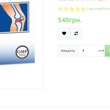
0 відгуків
/
Напи
540грн.
Кількість