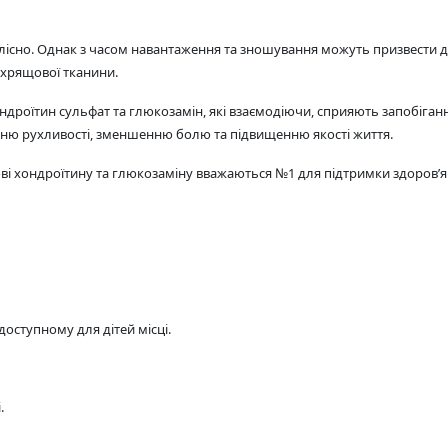
болісно. Однак з часом навантаження та зношування можуть призвест
і хрящової тканини.
ондроїтин сульфат та глюкозамін, які взаємодіючи, сприяють запобі
ню рухливості, зменшенню болю та підвищенню якості життя.
 хондроїтину та глюкозаміну вважаються №1 для підтримки здоров’я суг
доступному для дітей місці.
.