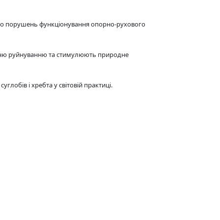
и до порушень функціонування опорно-рухового
ганню руйнуванню та стимулюють природне
лобів і хребта у світовій практиці.