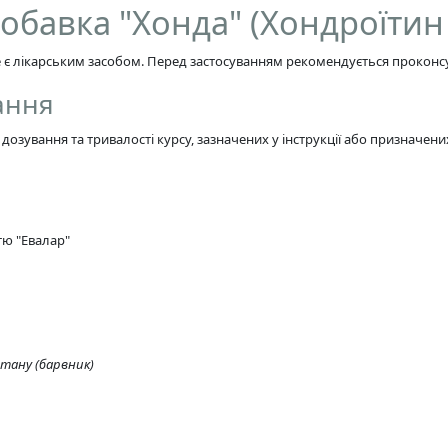
обавка "Хонда" (Хондроїтин 
е є лікарським засобом. Перед застосуванням рекомендується проконсу
ання
зування та тривалості курсу, зазначених у інструкції або призначени
тю "Евалар"
итану (барвник)