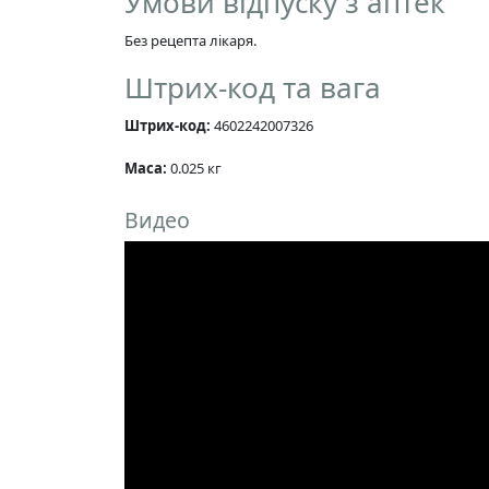
Умови відпуску з аптек
Без рецепта лікаря.
Штрих-код та вага
Штрих-код:
4602242007326
Маса:
0.025 кг
Видео