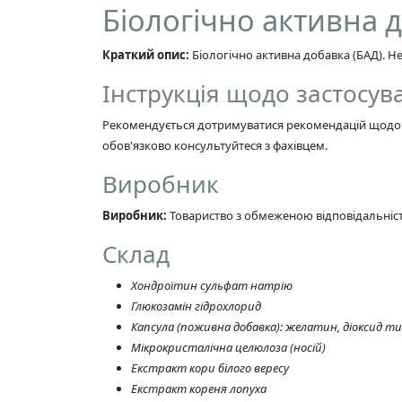
Біологічно активна д
Краткий опис:
Біологічно активна добавка (БАД). Н
Інструкція щодо застосув
Рекомендується дотримуватися рекомендацій щодо до
обов'язково консультуйтеся з фахівцем.
Виробник
Виробник:
Товариство з обмеженою відповідальніс
Склад
Хондроїтин сульфат натрію
Глюкозамін гідрохлорид
Капсула (поживна добавка): желатин, діоксид т
Мікрокристалічна целюлоза (носій)
Екстракт кори білого вересу
Екстракт кореня лопуха