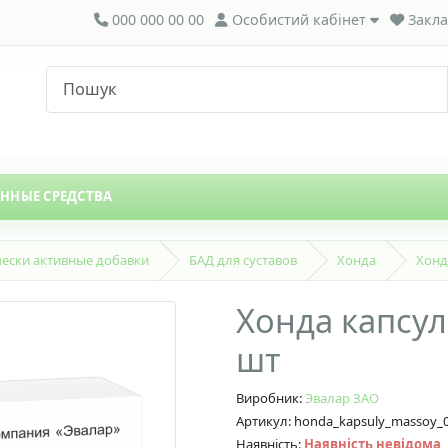
000 000 00 00
Особистий кабінет
Закла
ЕННЫЕ СРЕДСТВА
ески активные добавки
БАД для суставов
Хонда
Хонд
Хонда капсул
шт
Виробник:
Эвалар ЗАО
Артикул: honda_kapsuly_massoy_0
Наявність:
Наявність невідома