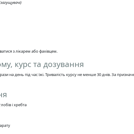
загущувачі)
атися з лікарем або фахівцем.
му, курс та дозування
зи на день під час їжі. Тривалість курсу не менше 30 днів. За призн
ня
лобів і хребта
арату