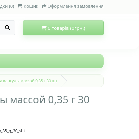
дки (0)
Кошик
Оформлення замовлення
0 товарів (0грн.)
а капсулы массой 0,35 г 30 шт
ы массой 0,35 г 30
_35_g_30_sht