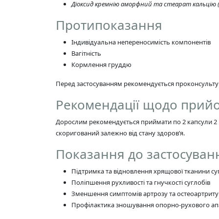
Діоксид кремнію аморфний та стеарат кальцію (
Протипоказання
Індивідуальна непереносимість компонентів
Вагітність
Кормлення груддю
Перед застосуванням рекомендується проконсультув
Рекомендації щодо прийо
Дорослим рекомендується приймати по 2 капсули 2 ра
скоригований залежно від стану здоров’я.
Показання до застосуван
Підтримка та відновлення хрящової тканини суг
Поліпшення рухливості та гнучкості суглобів
Зменшення симптомів артрозу та остеоартриту
Профілактика зношування опорно-рухового ап