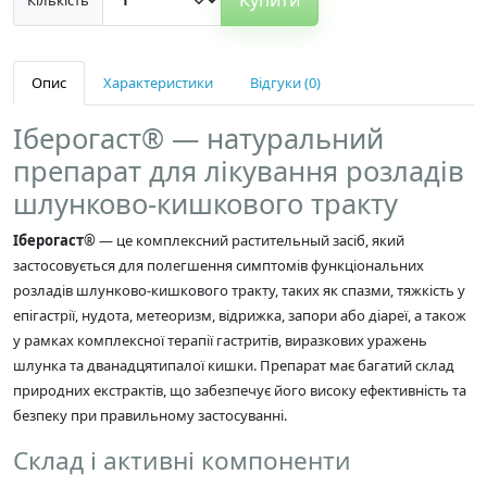
Опис
Характеристики
Відгуки (0)
Іберогаст® — натуральний
препарат для лікування розладів
шлунково-кишкового тракту
Іберогаст®
— це комплексний растительный засіб, який
застосовується для полегшення симптомів функціональних
розладів шлунково-кишкового тракту, таких як спазми, тяжкість у
епігастрії, нудота, метеоризм, відрижка, запори або діареї, а також
у рамках комплексної терапії гастритів, виразкових уражень
шлунка та дванадцятипалої кишки. Препарат має багатий склад
природних екстрактів, що забезпечує його високу ефективність та
безпеку при правильному застосуванні.
Склад і активні компоненти