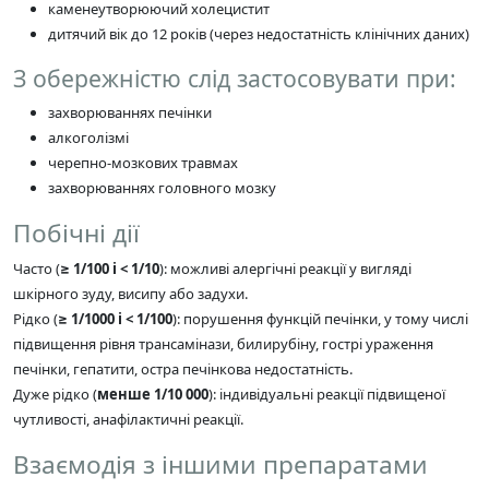
каменеутворюючий холецистит
дитячий вік до 12 років (через недостатність клінічних даних)
З обережністю слід застосовувати при:
захворюваннях печінки
алкоголізмі
черепно-мозкових травмах
захворюваннях головного мозку
Побічні дії
Часто (
≥ 1/100 і < 1/10
): можливі алергічні реакції у вигляді
шкірного зуду, висипу або задухи.
Рідко (
≥ 1/1000 і < 1/100
): порушення функцій печінки, у тому числі
підвищення рівня трансамінази, билирубіну, гострі ураження
печінки, гепатити, остра печінкова недостатність.
Дуже рідко (
менше 1/10 000
): індивідуальні реакції підвищеної
чутливості, анафілактичні реакції.
Взаємодія з іншими препаратами