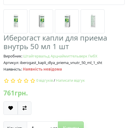
Иберогаст капли для приема
внутрь 50 мл 1 шт
Виробник:
Штайгервальд Арцнаймиттельверк ГмбХ
Артикул: iberogast_kapli_dlya_priema_vnutr_50_ml_1_sht
Наявність:
Наявність невідома
0 відгуків
/
Написати відгук
761грн.
Купити
Кількість