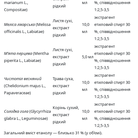
marianum L.,
мл
%, співвідношення
рідкий
Compositae)
1:2,5-3,5
экстрагент
Листя сухі,
Меліса лікарська
(Melissa
10,0
етиловий спирт 30
екстракт
officinalis L., Labiatae)
мл
%, співвідношення
рідкий
1:2,5-3,5
экстрагент
Листя сухі,
М’ята перцева
(Mentha
етиловий спирт 30
екстракт
5,0 мл
piperita L., Labiatae)
%, співвідношення
рідкий
1:2,5-3,5
экстрагент
Чистотіл весняний
Трава суха,
10,0
етиловий спирт 30
(Chelidonium majus L.,
екстракт
мл
%, співвідношення
Papaveraceae)
рідкий
1:2,5-3,5
экстрагент
Корінь сухий,
Солодка гола
(Glycyrrhiza
10,0
етиловий спирт 30
екстракт
glabra L., Leguminosae)
мл
%, співвідношення
рідкий
1:2,5-3,5
Загальний вміст етанолу — близько 31 % (у об’ємі).