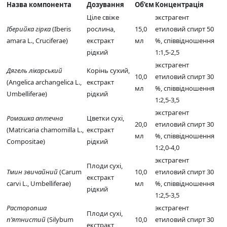
Назва компонента
Дозування
Об’єм
Концентрація
Ціле свіже
экстрагент
Іберийка гірка
(Iberis
рослина,
15,0
етиловий спирт 50
amara L., Cruciferae)
екстракт
мл
%, співвідношення
рідкий
1:1,5-2,5
экстрагент
Дягель лікарський
Корінь сухий,
10,0
етиловий спирт 30
(Angelica archangelica L.,
екстракт
мл
%, співвідношення
Umbelliferae)
рідкий
1:2,5-3,5
экстрагент
Ромашка аптечна
Цветки сухі,
20,0
етиловий спирт 30
(Matricaria chamomilla L.,
екстракт
мл
%, співвідношення
Compositae)
рідкий
1:2,0-4,0
экстрагент
Плоди сухі,
Тмин звичайний
(Carum
10,0
етиловий спирт 30
екстракт
carvi L., Umbelliferae)
мл
%, співвідношення
рідкий
1:2,5-3,5
Расторопша
экстрагент
Плоди сухі,
п’ятнистий
(Silybum
10,0
етиловий спирт 30
екстракт