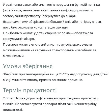
У разі появи ознак або симптомів порушення функцій печінки
(жовтяниця, темна сеча, освітлення калу), слід припинити
застосування препарату і звернутися до лікаря.
Якщо симптоми зберігаються більше 7 днів або погіршуються,
потрібно отримати консультацію фахівця.
При болях у животі у дітей старше 12 років — обов’язкова
консультація лікаря.
Препарат містить етиловий спирт, тому слід враховувати
можливий вплив на керування транспортними засобами та
механізмами.
Умови зберігання
Зберігати при температурі не вище 25 °C у недоступному для дітей
місці. Уникайте впливу прямих сонячних променів.
Термін придатності
2 роки. Після відкриття флакона використовувати протягом 4
тижнів. Не застосовувати препарат після закінчення терміну
придатності.