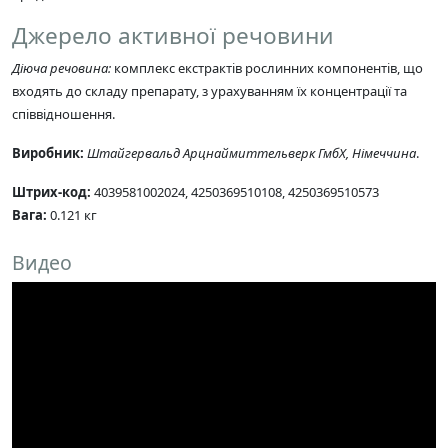
Джерело активної речовини
Діюча речовина:
комплекс екстрактів рослинних компонентів, що
входять до складу препарату, з урахуванням їх концентрації та
співвідношення.
Виробник:
Штайгервальд Арцнаймиттельверк ГмбХ, Німеччина
.
Штрих-код:
4039581002024, 4250369510108, 4250369510573
Вага:
0.121 кг
Видео