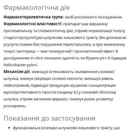
Фармакологічна дія
Фармакотерапевтична група:
засіб рослинного походження.
Фармакологічні властивості:
препарат має виражену
протизапальну та спазмолітичну дію, сприяє нормалізації тонусу
гладкої мускулатури шлунково-кишкового тракту. Він допомагає
усунути спазми без порушення перистальтики, а при зниженому
тонусі і моториці — має тонизуючий і прокінетичний ефект. В
дослідженнях in vitro показано здатність інгібувати ріст 6 підвидів
Helicobacter pylori.
Механізм дії:
зменшує інтенсивність ізъязвлення слизової
шлунка, знижує секрецію соляної кислоти, зменшує рівень
лейкотриенів, підвищує продукцію муцинов і концентрацію
мукопротективного простагландину Е2 у слизовій оболонці
шлунка, сприяє загоєнню виразок і знижує ризик розвитку
ускладнень.
Показання до застосування
функціональні розлади шлунково-кишкового тракту, що