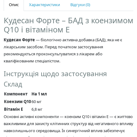
Опис
Характеристики
Відгуки (0)
Кудесан Форте – БАД з коензимом
Q10 і вітаміном Е
Кудесан Форте
— біологічно активна добавка (БАД), яка не є
лікарським засобом. Перед початком застосування
рекомендується проконсультуватися з лікарем або
кваліфікованим спеціалістом.
Інструкція щодо застосування
Склад
Компонент
На 1 мл
Коензим Q10
60 мг
Вітамін Е
6,8 мг
Основні активні компоненти — коензим Q10 і вітамін Е — є життєво
важливими для захисту клітинних структур від негативного впливу
навколишнього середовища. Їх синергічний вплив забезпечує