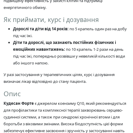
підвищену ефективність у захисті клітин та підтримці
енергетичного обміну.
Як приймати, курс і дозування
Дорослі та діти від 14 років:
по 5 крапель один раз на добу
під час їжі.
Діти та дорослі, що зазнають постійних фізичних і
емоційних навантажень:
по 10 крапель 1-2 рази на день
під час їжі, попередньо розвівши у невеликій кількості води
або іншого напою.
У разі застосування у терапевтичних цілях, курс і дозування
визначає лікар відповідно до стану пацієнта.
Опис
Кудесан Форте
є джерелом коензиму Q10, який рекомендується
для профілактики та комплексної терапії захворювань серцево-
судинної системи, а також при синдромі хронічної втоми і для
боротьби з віковими змінами. Висока біодоступність цієї форми
забезпечує ефективне засвоєння і зручність у застосуванні навіть