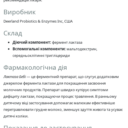
Виробник
Deerland Probiotics & Enzymes Inc, США
Склад
Діючий компонент:
фермент лактаза
Вспомогальні компоненти:
мальтодекстрин,
середньоклітинні тригліцериди
Фармакологічна дія
Лактаза Бебі
— це ферментний препарат, що слугує додатковим
джерелом фермента лактази для покращення засвоєння
молочних продуктів. Препарат швидко купірує симптоми
дефіциту лактази, покращуючи процес травлення. В ранньому
дитячому віці застосування допомагає малюкам ефективніше
перетравлювати грудне молоко, зменшує здуття живота та усуває
дитячі коліки.
Показання до застосування