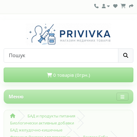
0 товарів (0грн.)
Меню
БАД и продукты питания
Биологически активные добавки
БАД желудочно-кишечные
Фермент Лактаза для взрослых
Лактаза Бэби