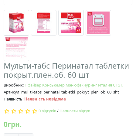
Мульти-табс Перинатал таблетки
покрыт.плен.об. 60 шт
Виробник:
Пфайзер Консьюмер Мэнюфэкчуринг Италия С.Р.Л.
Артикул: mul_ti-tabs_perinatal_tabletki_pokryt_plen_ob_60_sht
Наявність:
Наявність невідома
0 відгуків
/
Написати відгук
0грн.