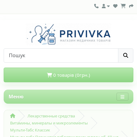
0 товарів (0грн.)
Меню
Лекарственные средства
Витамины, минералы и микроэлементы
Мульти-Табс Классик
Мульти-табс Перинатал таблетки покрыт.плен.об. 60 шт