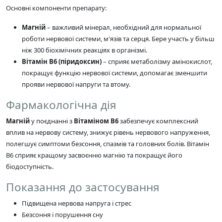
Основні компоненти препарату:
Магній
– важливий мінерал, необхідний для нормальної
роботи нервової системи, м'язів та серця. Бере участь у більш
ніж 300 біохімічних реакціях в організмі.
Вітамін B6 (піридоксин)
– сприяє метаболізму амінокислот,
покращує функцію нервової системи, допомагає зменшити
прояви нервової напруги та втому.
Фармакологічна дія
Магній
у поєднанні з
Вітаміном B6
забезпечує комплексний
вплив на нервову систему, знижує рівень нервового напруження,
полегшує симптоми безсоння, спазмів та головних болів. Вітамін
B6 сприяє кращому засвоєнню магнію та покращує його
біодоступність.
Показання до застосування
Підвищена нервова напруга і стрес
Безсоння і порушення сну