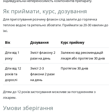
Індивідуальна непереносимість компонентів препарату.
Як приймати, курс, дозування
Для приготування розчину флакон слід залити до горлечка
теплою водою та ретельно збовтати. Приймати за 20-30 хвилин до
їжі.
Вік
Дозування
Курс прийому
Діти від 1
Зміст флакону 2
Залежно від рекомендацій
року
рази на день
лікаря або протягом 30 днів
Діти від 12
Зміст 2-3
Протягом 30 днів
років та
флакони 2 рази
дорослі
на день
Дітям до 12 років застосування можливе за погодженням з
лікарем.
Умови зберігання