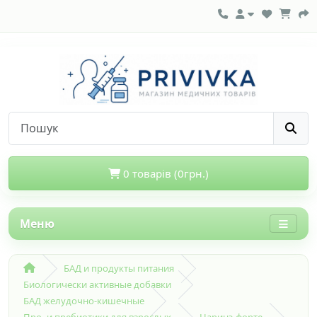
0 товарів (0грн.)
Меню
БАД и продукты питания
Биологически активные добавки
БАД желудочно-кишечные
Про- и пребиотики для взрослых
Наринэ-форте