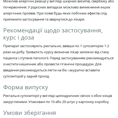
Можливі алергічні реакції у вигляді шкірних висипів, свербежу або
почервоніння. У рідкісних випадках можливо виникнення інших
алергічних проявів. При появі будь-яких побічних ефектів слід
припинити застосування та звернутися до лікаря.
Рекомендації щодо застосування,
курс і доза
Препарат застосовують ректально, ввівши по 1 супозиторію 1-2
рази на добу. Тривалість курсу визначає лікар залежно від стану
пацієнта і ступеня патології. Перед застосуванням рекомендується
очистити кишечник або провести гігієнічні процедури. Для
введення рекомендується лягти на бік і акуратно вставити
супозиторій у задній прохід.
Форма випуску
Ректальні супозиторії у вигляді циліндричних свічок з обох кінців
закругленими. Упаковані по 10 або 20 штук у картонну коробку.
Умови зберігання