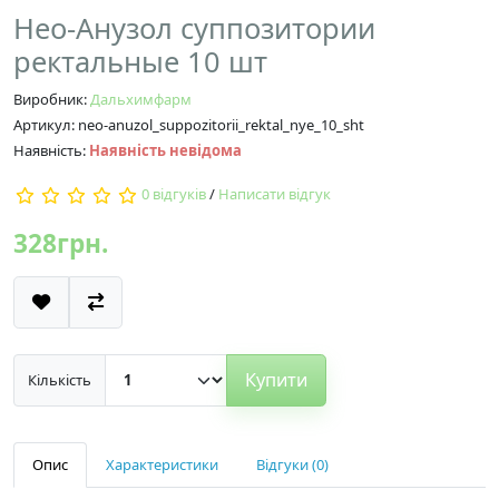
Нео-Анузол суппозитории
ректальные 10 шт
Виробник:
Дальхимфарм
Артикул: neo-anuzol_suppozitorii_rektal_nye_10_sht
Наявність:
Наявність невідома
0 відгуків
/
Написати відгук
328грн.
Купити
Кількість
Опис
Характеристики
Відгуки (0)