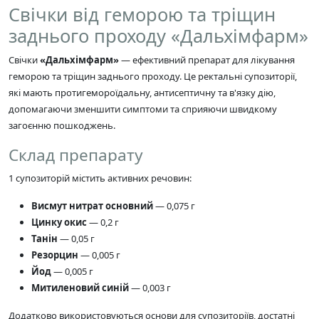
Свічки від геморою та тріщин
заднього проходу «Дальхімфарм»
Свічки
«Дальхімфарм»
— ефективний препарат для лікування
геморою та тріщин заднього проходу. Це ректальні супозиторії,
які мають протигемороїдальну, антисептичну та в'язку дію,
допомагаючи зменшити симптоми та сприяючи швидкому
загоєнню пошкоджень.
Склад препарату
1 супозиторій містить активних речовин:
Висмут нитрат основний
— 0,075 г
Цинку окис
— 0,2 г
Танін
— 0,05 г
Резорцин
— 0,005 г
Йод
— 0,005 г
Митиленовий синій
— 0,003 г
Додатково використовуються основи для супозиторіїв, достатні