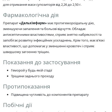
для отримання маси супозиторія від 2,26 до 2,50 г.
Фармакологічна дія
Препарат
«Дальхімфарм»
має протигемороїдальну дію,
зменшуючи запалення та больові відчуття. Обладає
антисептичними властивостями, сприяє зняттю набряклості та
запобігає розвитку інфекційних ускладнень. Крім того, має в'язкі
властивості, що допомагає у зменшенні кровотеч і сприяє
швидшому загоєнню тріщин.
Показання до застосування
Геморой у будь-якій стадії
Тріщини заднього проходу
Протипоказання
Підвищена чутливість до компонентів препарату
Побічні дії