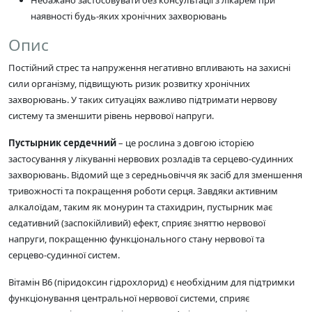
наявності будь-яких хронічних захворювань
Опис
Постійний стрес та напруження негативно впливають на захисні
сили організму, підвищують ризик розвитку хронічних
захворювань. У таких ситуаціях важливо підтримати нервову
систему та зменшити рівень нервової напруги.
Пустырник сердечний
– це рослина з довгою історією
застосування у лікуванні нервових розладів та серцево-судинних
захворювань. Відомий ще з середньовіччя як засіб для зменшення
тривожності та покращення роботи серця. Завдяки активним
алкалоїдам, таким як монурин та стахидрин, пустырник має
седативний (заспокійливий) ефект, сприяє зняттю нервової
напруги, покращенню функціонального стану нервової та
серцево-судинної систем.
Вітамін В6 (піридоксин гідрохлорид) є необхідним для підтримки
функціонування центральної нервової системи, сприяє