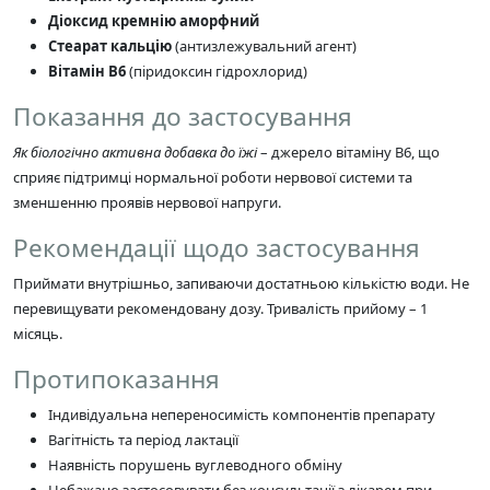
Діоксид кремнію аморфний
Стеарат кальцію
(антизлежувальний агент)
Вітамін В6
(піридоксин гідрохлорид)
Показання до застосування
Як біологічно активна добавка до їжі
– джерело вітаміну В6, що
сприяє підтримці нормальної роботи нервової системи та
зменшенню проявів нервової напруги.
Рекомендації щодо застосування
Приймати внутрішньо, запиваючи достатньою кількістю води. Не
перевищувати рекомендовану дозу. Тривалість прийому – 1
місяць.
Протипоказання
Індивідуальна непереносимість компонентів препарату
Вагітність та період лактації
Наявність порушень вуглеводного обміну
Небажано застосовувати без консультації з лікарем при