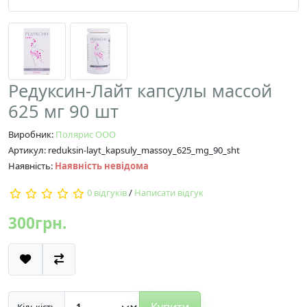
Редуксин-Лайт капсулы массой
625 мг 90 шт
Виробник:
Полярис ООО
Артикул: reduksin-layt_kapsuly_massoy_625_mg_90_sht
Наявність:
Наявність невідома
0 відгуків
/
Написати відгук
300грн.
Купити
Кількість