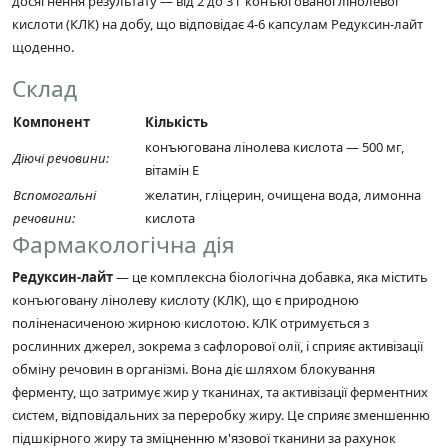
досягнення результату — від 2 до 3 г конъюгованої лінолевої
кислоти (КЛК) на добу, що відповідає 4-6 капсулам Редуксин-лайт
щоденно.
Склад
Компонент
Кількість
конъюгована лінолева кислота — 500 мг,
Діючі речовини:
вітамін Е
Вспомогальні
желатин, гліцерин, очищена вода, лимонна
речовини:
кислота
Фармакологічна дія
Редуксин-лайт
— це комплексна біологічна добавка, яка містить
конъюговану лінолеву кислоту (КЛК), що є природною
поліненасиченою жирною кислотою. КЛК отримується з
рослинних джерел, зокрема з сафлорової олії, і сприяє активізації
обміну речовин в організмі. Вона діє шляхом блокування
ферменту, що затримує жир у тканинах, та активізації ферментних
систем, відповідальних за переробку жиру. Це сприяє зменшенню
підшкірного жиру та зміцненню м'язової тканини за рахунок