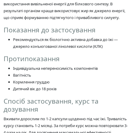
використання вивільненої енергії для білкового синтезу. В
результаті організм краще використовує жир як джерело енергії,
що сприяє формуванню підтягнутого і привабливого силуету.
Показання до застосування
Рекомендується як біологічно активна добавка до їжі —
джерело конъюгованої лінолевої кислоти (КЛК)
Протипоказання
Індивідуальна непереносимість компонентів
Вагітність
Кормлення груддю
Дитячий вік до 18 років
Спосіб застосування, курс та
дозування
Вживати дорослим по 1-2 капсули щоденно під час їжі. Тривалість
курсу становить 1-2 місяці. За потреби курс можна повторювати 3-
4 рази на рік. Для досягнення максимальної ефективності