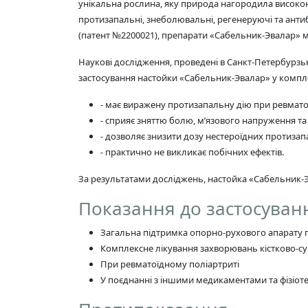
унікальна рослина, яку природа нагородила високою
протизапальні, знеболювальні, регенеруючі та антиб
(патент №2200021), препарати «Сабельник-Эвалар» м
Наукові дослідження, проведені в Санкт-Петербурзь
застосування настойки «Сабельник-Эвалар» у компл
- має виражену протизапальну дію при ревмато
- сприяє зняттю болю, м’язового напруження та 
- дозволяє знизити дозу нестероїдних протизапа
- практично не викликає побічних ефектів.
За результатами досліджень, настойка «Сабельник-Э
Показання до застосуван
Загальна підтримка опорно-рухового апарату
Комплексне лікування захворювань кістково-су
При ревматоїдному поліартриті
У поєднанні з іншими медикаментами та фізіо