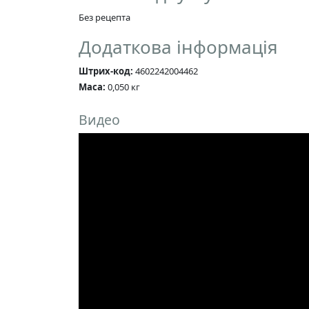
Без рецепта
Додаткова інформація
Штрих-код:
4602242004462
Маса:
0,050 кг
Видео