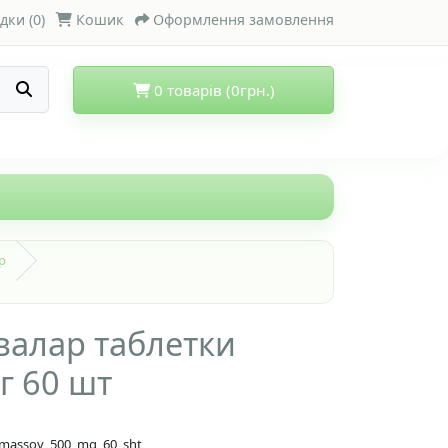
дки (0)
Кошик
Оформлення замовлення
0 товарів (0грн.)
р
валар таблетки
г 60 шт
ki_massoy_500_mg_60_sht