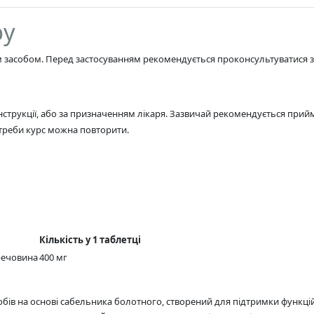
ру
им засобом. Перед застосуванням рекомендується проконсультуватися з 
струкції, або за призначенням лікаря. Зазвичай рекомендується приймат
отреби курс можна повторити.
Кількість у 1 таблетці
речовина
400 мг
бів на основі сабельника болотного, створений для підтримки функц