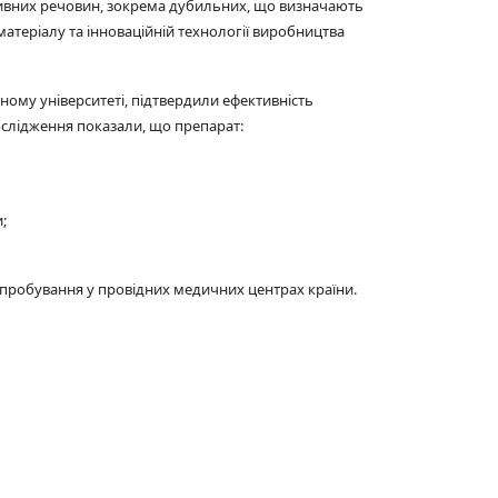
ктивних речовин, зокрема дубильних, що визначають
атеріалу та інноваційній технології виробництва
ому університеті, підтвердили ефективність
слідження показали, що препарат:
;
випробування у провідних медичних центрах країни.