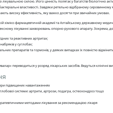
 лікувальною силою. Його цінність полягає у багатстві біологічно а
актеріальні властивості. Завдяки ретельно відібраному сировинному м
ають високу ефективність, яку важко досягти при звичайних умовах.
кій хіміко-фармацевтичній академії та Алтайському державному медичн
ексному лікуванні захворювань опорно-рухового апарату. Зокрема, до
їдних та реактивних артритах;
набряків у суглобах;
льних препаратів та гормонів, у деяких випадках їх повністю відмінити
валар» переводиться у розряд лікарських засобів. Ведуться клінічні 
ня
 при підвищених навантаженнях
глобової системи: артрити, артрози, подагра, остеохондроз тощо
терапевтичними методами лікування за рекомендацією лікаря