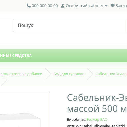
000 000 00 00
Особистий кабінет
Закла
ЕННЫЕ СРЕДСТВА
ески активные добавки
БАД для суставов
Сабельник Эвала
Сабельник-Э
массой 500 м
Виробник:
Эвалар ЗАО
Артикул: sabel_nik-evalar_tablet