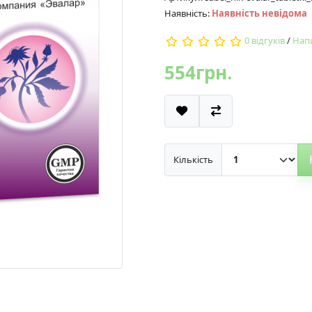
Наявність:
Наявність невідома
0 відгуків
/
Напи
554грн.
Кількість