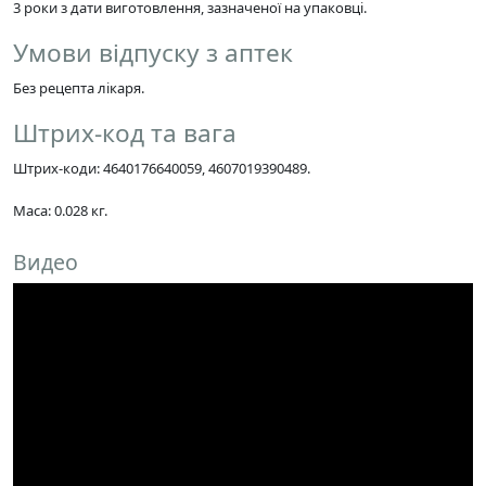
3 роки з дати виготовлення, зазначеної на упаковці.
Умови відпуску з аптек
Без рецепта лікаря.
Штрих-код та вага
Штрих-коди: 4640176640059, 4607019390489.
Маса: 0.028 кг.
Видео