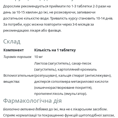
Дорослим рекомендується приймати по 1-3 таблетки 2-3 рази на
день за 10-15 хвилин до їжі, не розжовуючи, запиваючи
достатньою кількістю води. Тривалість курсу становить 10-14 днів.
За потреби, курс можна повторити через 3-6 місяців за
рекомендацією лікаря або фахівця.
Склад
Компонент
Кількість на 1 таблетку
Тирамін порошок
10 мг
Лактоза (загуститель), сахар-песок
(загуститель), картопляний крохмаль
Вспомогательные
(розпушувач), кальція стеарат (антислежувач),
вещества:
дисперсія сополімера метакрилової кислоти
(кишечнорастворюване покриття),
пропиленгліколь (емульгатор).
Фармакологічна дія
Біологічно активна добавка
до їжі, яка не є лікарським засобом.
Сприяє нормалізації та покращенню функцій щитоподібної залози,