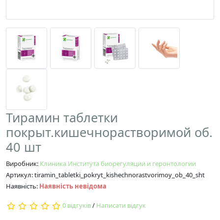
Тирамин таблетки
покрыт.кишечнорастворимой об.
40 шт
Виробник:
Клиника Института биорегуляции и геронтологии
Артикул: tiramin_tabletki_pokryt_kishechnorastvorimoy_ob_40_sht
Наявність:
Наявність невідома
0 відгуків
/
Написати відгук