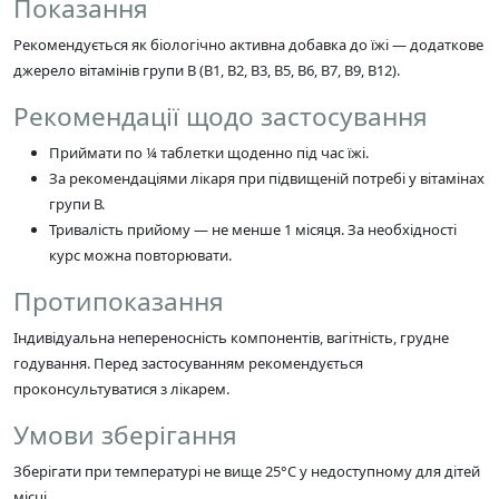
Показання
Рекомендується як біологічно активна добавка до їжі — додаткове
джерело вітамінів групи В (В1, В2, В3, В5, В6, В7, В9, В12).
Рекомендації щодо застосування
Приймати по ¼ таблетки щоденно під час їжі.
За рекомендаціями лікаря при підвищеній потребі у вітамінах
групи В.
Тривалість прийому — не менше 1 місяця. За необхідності
курс можна повторювати.
Протипоказання
Індивідуальна непереносність компонентів, вагітність, грудне
годування. Перед застосуванням рекомендується
проконсультуватися з лікарем.
Умови зберігання
Зберігати при температурі не вище 25°C у недоступному для дітей
місці.