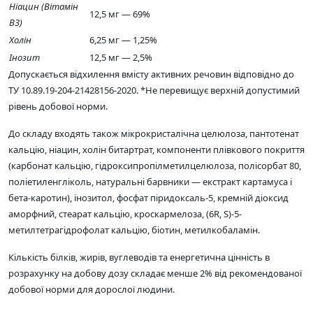
Ніацин (Вітамін
12,5 мг — 69%
В3)
Холін
6,25 мг — 1,25%
Інозит
12,5 мг — 2,5%
Допускається відхилення вмісту активних речовин відповідно до
ТУ 10.89.19-204-21428156-2020. *Не перевищує верхній допустимий
рівень добової норми.
До складу входять також мікрокристалічна целюлоза, пантотенат
кальцію, ніацин, холін битартрат, компоненти плівкового покриття
(карбонат кальцію, гідроксипропілметилцелюлоза, полісорбат 80,
поліетиленгліколь, натуральні барвники — екстракт картамуса і
бета-каротин), інозитол, фосфат піридоксаль-5, кремній діоксид
аморфний, стеарат кальцію, кроскармелоза, (6R, S)-5-
метилтетрагідрофолат кальцію, біотин, метилкобаламін.
Кількість білків, жирів, вуглеводів та енергетична цінність в
розрахунку на добову дозу складає менше 2% від рекомендованої
добової норми для дорослої людини.