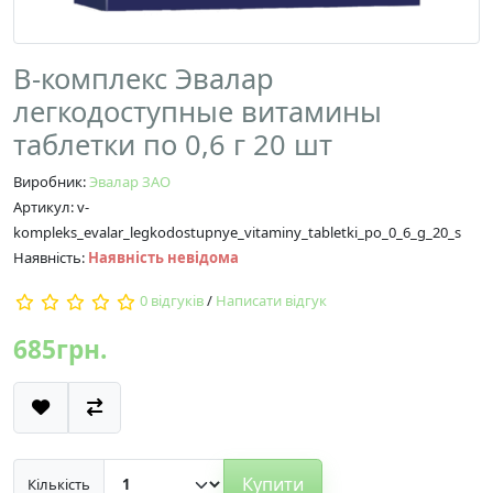
В-комплекс Эвалар
легкодоступные витамины
таблетки по 0,6 г 20 шт
Виробник:
Эвалар ЗАО
Артикул: v-
kompleks_evalar_legkodostupnye_vitaminy_tabletki_po_0_6_g_20_s
Наявність:
Наявність невідома
0 відгуків
/
Написати відгук
685грн.
Купити
Кількість