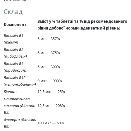
Склад
Зміст у ¼ таблетці та % від рекомендованого
Компонент
рівня добової норми (адекватний рівень)
Вітамін В1
5 мг — 357%
(тіамін)
Вітамін В2
6 мг — 375%
(рибофлавін)
Вітамін В6
6 мг — 300%
(піридоксин)
Вітамін В12
9 мкг — 900%
(метилкобаламін)
Біотин
12,5 мкг — 25%
Пантотенова
кислота (Вітамін
12,5 мг — 208%
В5)
Фолацин (Вітамін
100 мкг — 50%
В9)