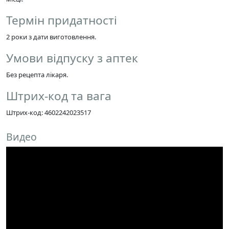
Термін придатності
2 роки з дати виготовлення.
Умови відпуску з аптек
Без рецепта лікаря.
Штрих-код та вага
Штрих-код: 4602242023517
Видео