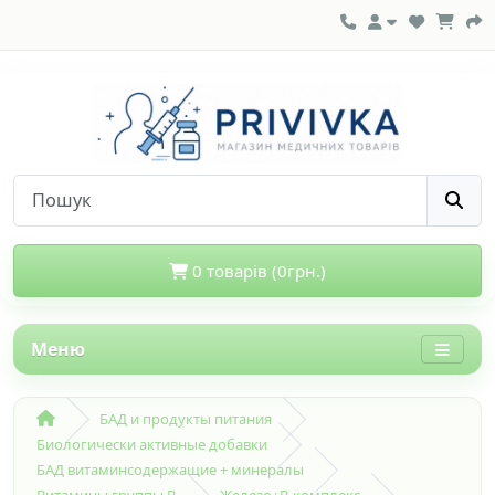
0 товарів (0грн.)
Меню
БАД и продукты питания
Биологически активные добавки
БАД витаминсодержащие + минералы
Витамины группы В
Железо+В-комплекс