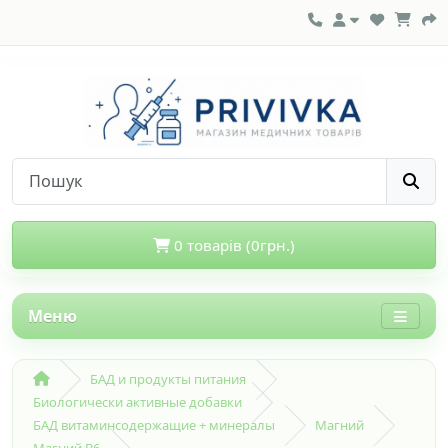
0 товарів (0грн.)
Меню
БАД и продукты питания
Биологически активные добавки
БАД витаминсодержащие + минералы
Магний
Магний В6