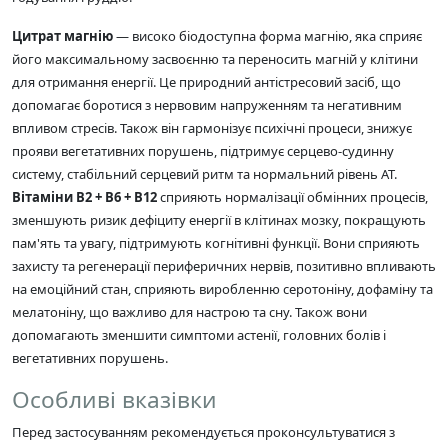
Цитрат магнію
— високо біодоступна форма магнію, яка сприяє
його максимальному засвоєнню та переносить магній у клітини
для отримання енергії. Це природний антістресовий засіб, що
допомагає боротися з нервовим напруженням та негативним
впливом стресів. Також він гармонізує психічні процеси, знижує
прояви вегетативних порушень, підтримує серцево-судинну
систему, стабільний серцевий ритм та нормальний рівень АТ.
Вітаміни В2 + В6 + В12
сприяють нормалізації обмінних процесів,
зменшують ризик дефіциту енергії в клітинах мозку, покращують
пам'ять та увагу, підтримують когнітивні функції. Вони сприяють
захисту та регенерації периферичних нервів, позитивно впливають
на емоційний стан, сприяють виробленню серотоніну, дофаміну та
мелатоніну, що важливо для настрою та сну. Також вони
допомагають зменшити симптоми астенії, головних болів і
вегетативних порушень.
Особливі вказівки
Перед застосуванням рекомендується проконсультуватися з