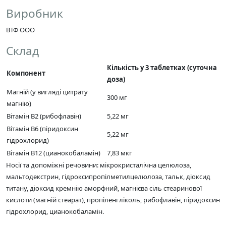
Виробник
ВТФ ООО
Склад
Кількість у 3 таблетках (суточна
Компонент
доза)
Магній (у вигляді цитрату
300 мг
магнію)
Вітамін В2 (рибофлавін)
5,22 мг
Вітамін В6 (піридоксин
5,22 мг
гідрохлорид)
Вітамін В12 (цианокобаламін)
7,83 мкг
Носії та допоміжні речовини: мікрокристалічна целюлоза,
мальтодекстрин, гідроксипропілметилцелюлоза, тальк, діоксид
титану, діоксид кремнію аморфний, магнієва сіль стеаринової
кислоти (магній стеарат), пропіленгліколь, рибофлавін, піридоксин
гідрохлорид, цианокобаламін.