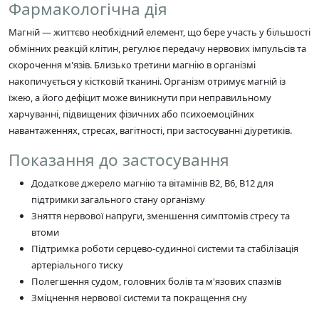
Фармакологічна дія
Магній — життєво необхідний елемент, що бере участь у більшості
обмінних реакцій клітин, регулює передачу нервових імпульсів та
скорочення м'язів. Близько третини магнію в організмі
накопичується у кістковій тканині. Організм отримує магній із
їжею, а його дефіцит може виникнути при неправильному
харчуванні, підвищених фізичних або психоемоційних
навантаженнях, стресах, вагітності, при застосуванні діуретиків.
Показання до застосування
Додаткове джерело магнію та вітамінів В2, В6, В12 для
підтримки загального стану організму
Зняття нервової напруги, зменшення симптомів стресу та
втоми
Підтримка роботи серцево-судинної системи та стабілізація
артеріального тиску
Полегшення судом, головних болів та м'язових спазмів
Зміцнення нервової системи та покращення сну