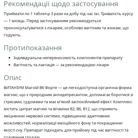
Рекомендації щодо застосування
Приймати по 1 таблетці 3 рази на добу під час їжі. Тривалість курсу
— 1 місяць. Перед застосуванням рекомендується
проконсультуватися з лікарем, особливо вагітним та жінкам, що
годують.
Протипоказання
Індивідуальна непереносимість компонентів препарату
Вагітність та лактація — за рекомендацією лікаря
Опис
ВИТАНІУМ Магній В6 Форте — це легкодоступна органічна форма
магнію, що є природним антидепресантом, допомагає боротися зі
стресами, судомами та має м'який заспокійливий ефект. Комплекс
містить цитрат магнію та вітаміни В2, В6, В12, що сприяють
зміцненню нервової системи, підвищенню адаптивних
можливостей, нормалізації емоційного фону та покращенню
якості сну. Препарат підходить для прийому під час вагітності та
годування груддю.